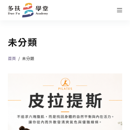
跳
至
主
要
未分類
內
容
首頁
/
未分類