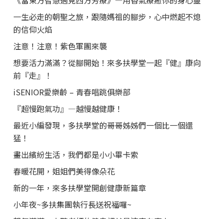
《當東方智慧遇見西方芳療》—用香氣療癒你的身心靈
一生必走的朝聖之旅，跟隨媽祖的腳步，心中燃起不熄
的信仰火焰
注意！注意！紫色軍團來襲
想要活力滿滿？從腳開始！來多扶學堂一起『健』康向
前『走』！
iSENIOR愛樂齡 – 青春唱跳俱樂部
『超慢跑氣功』—越慢越健康！
最近小編發現，多扶學堂的哥哥姊姊們一個比一個還
猛！
畫出繽紛生活，我們都是小小畢卡索
春暖花開，姐姐們美得像朵花
新的一年，來多扶學堂開創健康新篇章
小年夜~多扶集團執行長送祝福囉~