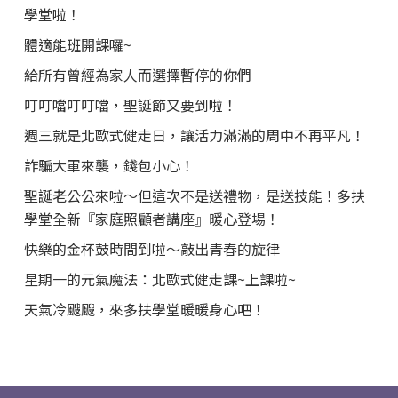
學堂啦！
體適能班開課囉~
給所有曾經為家人而選擇暫停的你們
叮叮噹叮叮噹，聖誕節又要到啦！
週三就是北歐式健走日，讓活力滿滿的周中不再平凡！
詐騙大軍來襲，錢包小心！
聖誕老公公來啦～但這次不是送禮物，是送技能！多扶
學堂全新『家庭照顧者講座』暖心登場！
快樂的金杯鼓時間到啦～敲出青春的旋律
星期一的元氣魔法：北歐式健走課~上課啦~
天氣冷颼颼，來多扶學堂暖暖身心吧！