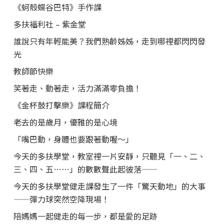
《蚵殼蝶谷巴特》手作課
多扶福利社 – 紫金堂
誰說只有年輕能美？我們熟齡姊姊，走到哪裡都閃閃發
光
教師節快樂
笑著走、動著走，活力滿滿零負擔！
《金杯鼓打擊樂》課程簡介
老去的是歲月，優雅的是心境
「嘴巴動，身體也要跟著動喔～」
今天的多扶學堂，教室裡一片安靜，只聽見「一、二、
三、四、五……」的數數聲此起彼落——
今天的多扶學堂健走課發生了一件「驚天動地」的大事
——彈力球突然空降現場！
陪媽媽一起健走的每一步，都是愛的足跡