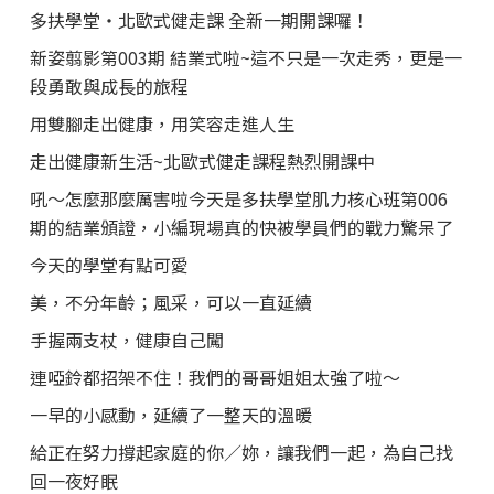
多扶學堂・北歐式健走課 全新一期開課囉！
新姿翦影第003期 結業式啦~這不只是一次走秀，更是一
段勇敢與成長的旅程
用雙腳走出健康，用笑容走進人生
走出健康新生活~北歐式健走課程熱烈開課中
吼～怎麼那麼厲害啦今天是多扶學堂肌力核心班第006
期的結業頒證，小編現場真的快被學員們的戰力驚呆了
今天的學堂有點可愛
美，不分年齡；風采，可以一直延續
手握兩支杖，健康自己闖
連啞鈴都招架不住！我們的哥哥姐姐太強了啦～
一早的小感動，延續了一整天的溫暖
給正在努力撐起家庭的你／妳，讓我們一起，為自己找
回一夜好眠