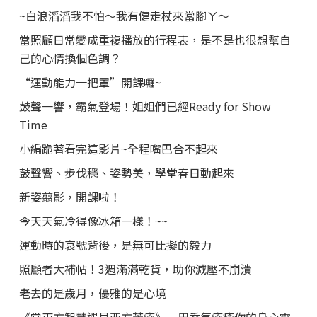
~白浪滔滔我不怕～我有健走杖來當腳ㄚ～
當照顧日常變成重複播放的行程表，是不是也很想幫自
己的心情換個色調？
“運動能力一把罩”開課囉~
鼓聲一響，霸氣登場！姐姐們已經Ready for Show
Time
小編跪著看完這影片~全程嘴巴合不起來
鼓聲響、步伐穩、姿勢美，學堂春日動起來
新姿翦影，開課啦！
今天天氣冷得像冰箱一樣！~~
運動時的哀號背後，是無可比擬的毅力
照顧者大補帖！3週滿滿乾貨，助你減壓不崩潰
老去的是歲月，優雅的是心境