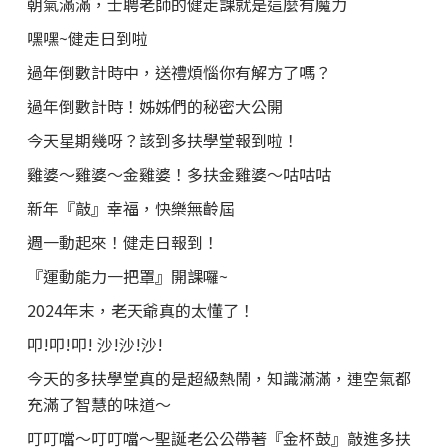
朝氣滿滿，士聘老師的健走課就是這麼有魔力
嘿嘿~健走日到啦
過年倒數計時中，送禮煩惱你有解方了嗎？
過年倒數計時！姊姊們的秘密大公開
今天星期幾呀？該到多扶學堂報到啦！
雞婆～雞婆～金雞婆！多扶金雞婆～咕咕咕
新年『敲』幸福，快樂無齡屆
週一動起來！健走日報到！
『運動能力一把罩』開課囉~
2024年末，老天爺真的太懂了！
叩!叩!叩! 沙!沙!沙!
今天的多扶學堂真的是超級熱鬧，知識滿滿，連空氣都
充滿了智慧的味道～
叮叮噹～叮叮噹～聖誕老公公帶著『金杯鼓』敲進多扶