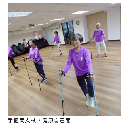
手握兩支杖，健康自己闖