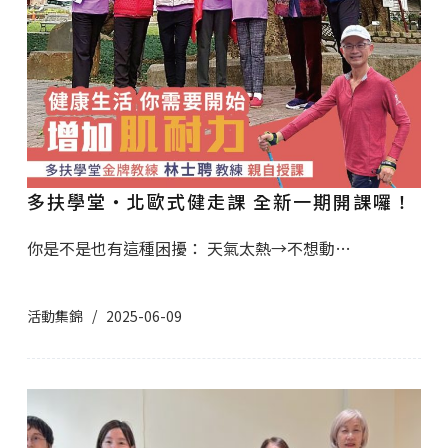
多扶學堂・北歐式健走課 全新一期開課囉！
️你是不是也有這種困擾： 天氣太熱→不想動…
活動集錦
2025-06-09