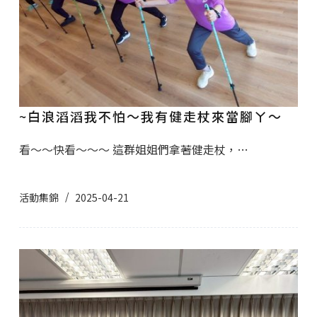
~白浪滔滔我不怕～我有健走杖來當腳ㄚ～
看～～快看～～～ 這群姐姐們拿著健走杖，…
活動集錦
2025-04-21