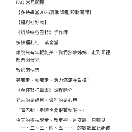
FAQ 常見問題
【多扶學堂2026夏季課程 即將開課】
【福利社好物】
《蚵殼蝶谷巴特》手作課
多扶福利社 – 紫金堂
誰說只有年輕能美？我們熟齡姊姊，走到哪裡
都閃閃發光
教師節快樂
笑著走、動著走，活力滿滿零負擔！
《金杯鼓打擊樂》課程簡介
老去的是歲月，優雅的是心境
「嘴巴動，身體也要跟著動喔～」
今天的多扶學堂，教室裡一片安靜，只聽見
「一、二、三、四、五……」的數數聲此起彼