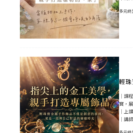
多元終
輕珠
｜課
寶，
｜上課時
｜講
多元終