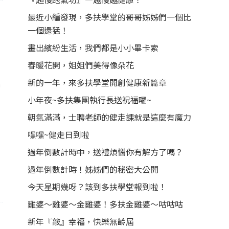
最近小編發現，多扶學堂的哥哥姊姊們一個比
一個還猛！
畫出繽紛生活，我們都是小小畢卡索
春暖花開，姐姐們美得像朵花
新的一年，來多扶學堂開創健康新篇章
標
小年夜~多扶集團執行長送祝福囉~
朝氣滿滿，士聘老師的健走課就是這麼有魔力
嘿嘿~健走日到啦
過年倒數計時中，送禮煩惱你有解方了嗎？
過年倒數計時！姊姊們的秘密大公開
今天星期幾呀？該到多扶學堂報到啦！
雞婆～雞婆～金雞婆！多扶金雞婆～咕咕咕
新年『敲』幸福，快樂無齡屆