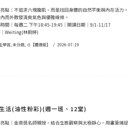
程亮點｜不追求六塊腹肌，而是找回身體的自然平衡與內在活力
從內而外散發清爽氣色與優雅線條。
間｜每週二 下午18:45-19:45｜開課日期｜9/1-11/17
Weiting(林蔚婷)
生學習
,
未分類
,
🎨【體適能】
2026-07-19
生活(油性粉彩)(週一班、12堂)
程亮點｜金鼎獎名師親授，結合生態觀察與太極靜心，用畫筆捕