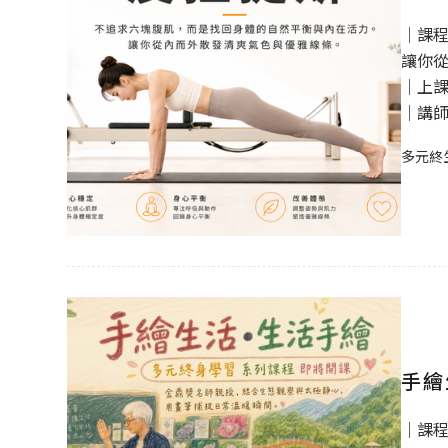
｜課
讓你
｜上課時
｜講師｜
多元終
手繪
｜課