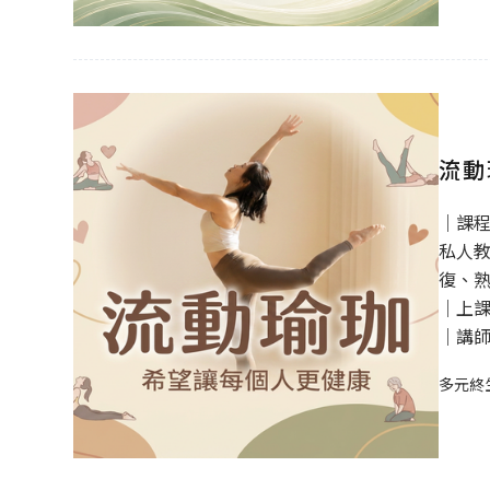
流動
｜課
私人教
復、熟
｜上課時
｜講師
多元終