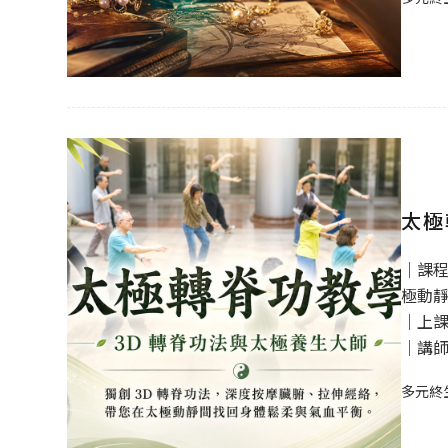
太極
｜課程
極動
｜上課時
｜講
多元終