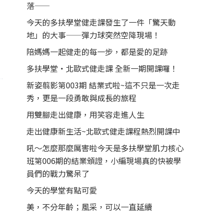
落——
今天的多扶學堂健走課發生了一件「驚天動
地」的大事——彈力球突然空降現場！
陪媽媽一起健走的每一步，都是愛的足跡
多扶學堂・北歐式健走課 全新一期開課囉！
新姿翦影第003期 結業式啦~這不只是一次走
秀，更是一段勇敢與成長的旅程
用雙腳走出健康，用笑容走進人生
走出健康新生活~北歐式健走課程熱烈開課中
吼～怎麼那麼厲害啦今天是多扶學堂肌力核心
班第006期的結業頒證，小編現場真的快被學
員們的戰力驚呆了
今天的學堂有點可愛
美，不分年齡；風采，可以一直延續