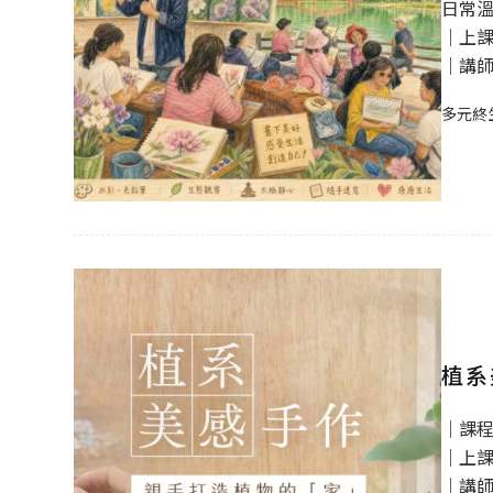
日常
｜上課時
｜講
多元終
植系
｜課
｜上課時
｜講