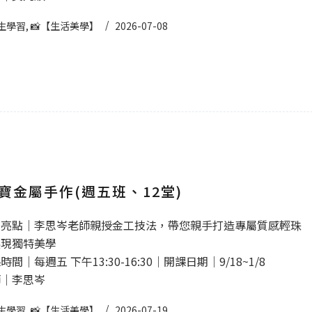
生學習
,
📸【生活美學】
2026-07-08
寶金屬手作(週五班、12堂)
程亮點｜李思岑老師親授金工技法，帶您親手打造專屬質感輕珠
展現獨特美學
間｜每週五 下午13:30-16:30｜開課日期｜9/18~1/8
師｜李思岑
生學習
,
📸【生活美學】
2026-07-19