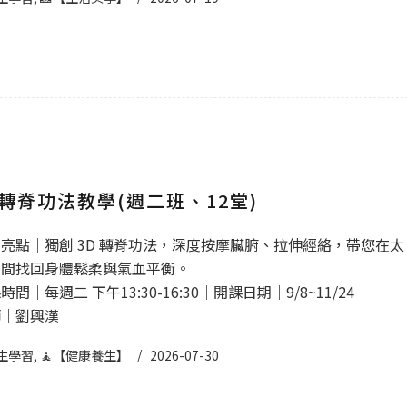
轉脊功法教學(週二班、12堂)
亮點｜獨創 3D 轉脊功法，深度按摩臟腑、拉伸經絡，帶您在太
靜間找回身體鬆柔與氣血平衡。
間｜每週二 下午13:30-16:30｜開課日期｜9/8~11/24
師｜劉興漢
生學習
,
🧘【健康養生】
2026-07-30