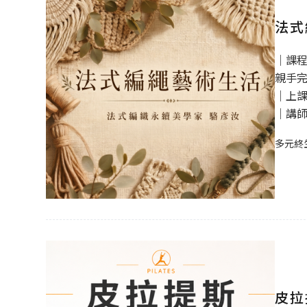
法式
｜課
親手
｜上課時
｜講
多元終
皮拉