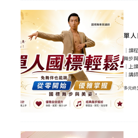
單人
｜課
舞步
｜上課時
｜講
多元終