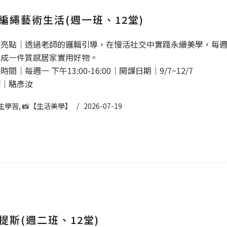
編繩藝術生活(週一班、12堂)
程亮點｜透過老師的邏輯引導，在慢活社交中實踐永續美學，每
完成一件質感居家實用好物。
間｜每週一 下午13:00-16:00｜開課日期｜9/7~12/7
師｜駱彥汝
生學習
,
📸【生活美學】
2026-07-19
提斯(週二班、12堂)