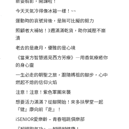
新姿翦影，開課啦！
今天天氣冷得像冰箱一樣！~~
運動時的哀號背後，是無可比擬的毅力
照顧者大補帖！3週滿滿乾貨，助你減壓不崩
潰
老去的是歲月，優雅的是心境
《當東方智慧遇見西方芳療》—用香氣療癒你
一
的身心靈
一生必走的朝聖之旅，跟隨媽祖的腳步，心中
燃起不熄的信仰火焰
注意！注意！紫色軍團來襲
想要活力滿滿？從腳開始！來多扶學堂一起
『健』康向前『走』！
iSENIOR愛樂齡 – 青春唱跳俱樂部
『超慢跑氣功』—越慢越健康！