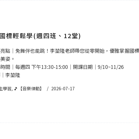
國標輕鬆學(週四班、12堂)
程亮點｜免舞伴也能跳！李堃隆老師帶您從零開始，優雅掌握國
與美姿。
間｜每週四 下午13:30-15:00｜開課日期｜9/10~11/26
師｜李堃隆
生學習
,
🎵【音樂律動】
2026-07-17