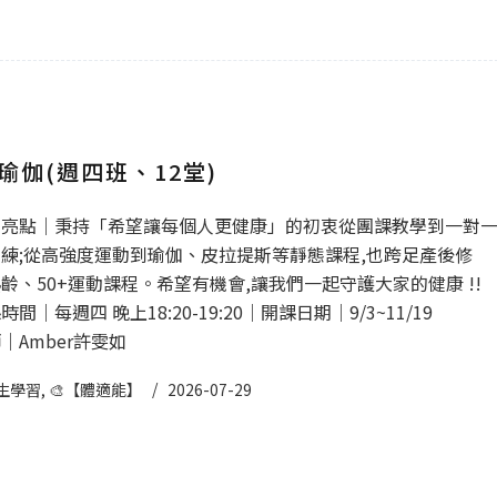
瑜伽(週四班、12堂)
程亮點｜秉持「希望讓每個人更健康」的初衷從團課教學到一對
練;從高強度運動到瑜伽、皮拉提斯等靜態課程,也跨足產後修
齡、50+運動課程。希望有機會,讓我們一起守護大家的健康 !!
間｜每週四 晚上18:20-19:20｜開課日期｜9/3~11/19
｜Amber許雯如
生學習
,
🎨【體適能】
2026-07-29