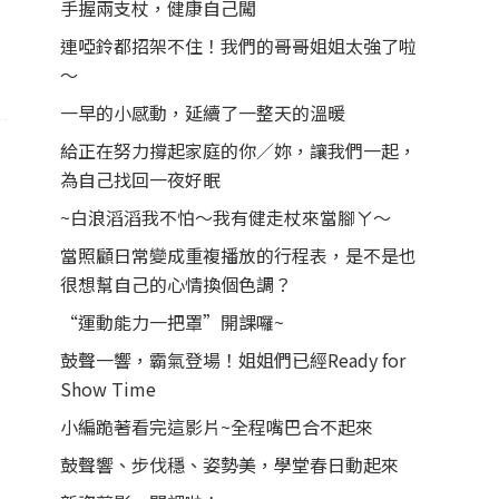
手握兩支杖，健康自己闖
連啞鈴都招架不住！我們的哥哥姐姐太強了啦
～
一早的小感動，延續了一整天的溫暖
給正在努力撐起家庭的你／妳，讓我們一起，
為自己找回一夜好眠
~白浪滔滔我不怕～我有健走杖來當腳ㄚ～
當照顧日常變成重複播放的行程表，是不是也
很想幫自己的心情換個色調？
“運動能力一把罩”開課囉~
鼓聲一響，霸氣登場！姐姐們已經Ready for
Show Time
小編跪著看完這影片~全程嘴巴合不起來
鼓聲響、步伐穩、姿勢美，學堂春日動起來