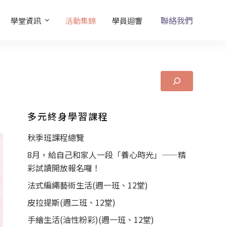
聯絡我們
學堂資訊
活動集錦
學員迴響
多元終身學習課程
秋季班課程總覽
8月，給自己和家人一段「養心時光」——精
彩試讀開放報名囉！
法式編繩藝術生活(週一班、12堂)
皮拉提斯(週二班、12堂)
手繪生活(油性粉彩)(週一班、12堂)