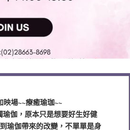
映場~~療癒瑜珈~~
接觸瑜伽，原本只是想要好生好健
到瑜伽帶來的改變，不單單是身