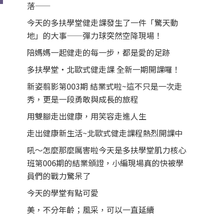
落——
今天的多扶學堂健走課發生了一件「驚天動
地」的大事——彈力球突然空降現場！
陪媽媽一起健走的每一步，都是愛的足跡
多扶學堂・北歐式健走課 全新一期開課囉！
新姿翦影第003期 結業式啦~這不只是一次走
秀，更是一段勇敢與成長的旅程
用雙腳走出健康，用笑容走進人生
走出健康新生活~北歐式健走課程熱烈開課中
吼～怎麼那麼厲害啦今天是多扶學堂肌力核心
班第006期的結業頒證，小編現場真的快被學
員們的戰力驚呆了
今天的學堂有點可愛
美，不分年齡；風采，可以一直延續