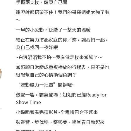
手握兩支杖，健康自己闖
連啞鈴都招架不住！我們的哥哥姐姐太強了啦
～
一早的小感動，延續了一整天的溫暖
給正在努力撐起家庭的你／妳，讓我們一起，
為自己找回一夜好眠
~白浪滔滔我不怕～我有健走杖來當腳ㄚ～
當照顧日常變成重複播放的行程表，是不是也
很想幫自己的心情換個色調？
“運動能力一把罩”開課囉~
鼓聲一響，霸氣登場！姐姐們已經Ready for
Show Time
小編跪著看完這影片~全程嘴巴合不起來
鼓聲響、步伐穩、姿勢美，學堂春日動起來