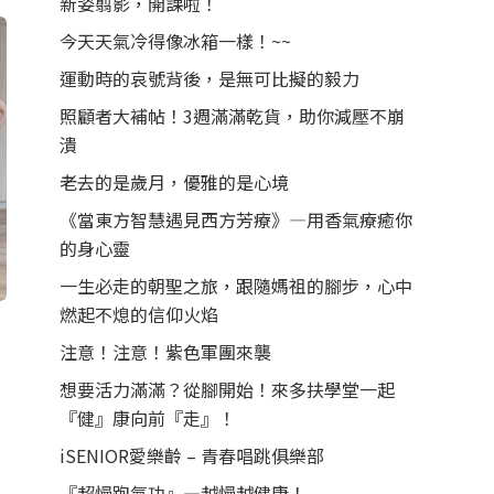
新姿翦影，開課啦！
今天天氣冷得像冰箱一樣！~~
運動時的哀號背後，是無可比擬的毅力
照顧者大補帖！3週滿滿乾貨，助你減壓不崩
潰
老去的是歲月，優雅的是心境
《當東方智慧遇見西方芳療》—用香氣療癒你
的身心靈
一生必走的朝聖之旅，跟隨媽祖的腳步，心中
燃起不熄的信仰火焰
注意！注意！紫色軍團來襲
想要活力滿滿？從腳開始！來多扶學堂一起
『健』康向前『走』！
iSENIOR愛樂齡 – 青春唱跳俱樂部
『超慢跑氣功』—越慢越健康！