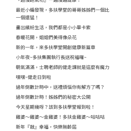
最近小編發現，多扶學堂的哥哥姊姊們一個比
一個還猛！
畫出繽紛生活，我們都是小小畢卡索
春暖花開，姐姐們美得像朵花
新的一年，來多扶學堂開創健康新篇章
小年夜~多扶集團執行長送祝福囉~
朝氣滿滿，士聘老師的健走課就是這麼有魔力
嘿嘿~健走日到啦
過年倒數計時中，送禮煩惱你有解方了嗎？
過年倒數計時！姊姊們的秘密大公開
今天星期幾呀？該到多扶學堂報到啦！
雞婆～雞婆～金雞婆！多扶金雞婆～咕咕咕
新年『敲』幸福，快樂無齡屆