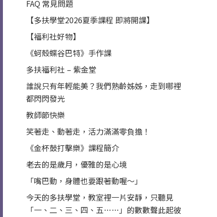
FAQ 常見問題
【多扶學堂2026夏季課程 即將開課】
【福利社好物】
《蚵殼蝶谷巴特》手作課
多扶福利社 – 紫金堂
誰說只有年輕能美？我們熟齡姊姊，走到哪裡
都閃閃發光
教師節快樂
笑著走、動著走，活力滿滿零負擔！
《金杯鼓打擊樂》課程簡介
老去的是歲月，優雅的是心境
「嘴巴動，身體也要跟著動喔～」
今天的多扶學堂，教室裡一片安靜，只聽見
「一、二、三、四、五……」的數數聲此起彼