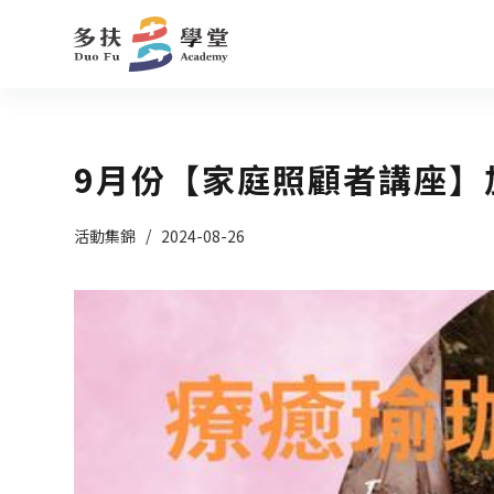
跳
至
主
要
內
9月份【家庭照顧者講座】
容
活動集錦
2024-08-26