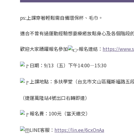
ps:上課穿著輕鬆需自備環保杯、毛巾。
適合不曾有過運動經驗想要療癒放鬆身心及各個階段
歡迎大家踴躍報名參加
報名連結：
https://www.
日期：9/13（五）下午14:00—15:30
上課地點：多扶學堂（台北市文山區羅斯福路五段2
（捷運萬隆站4號出口右轉即達）
報名費：100元（當天繳交）
LINE客服：
https://lin.ee/6cxOnAa