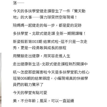
落——
今天的多扶學堂健走課發生了一件「驚天動
地」的大事——彈力球突然空降現場！
陪媽媽一起健走的每一步，都是愛的足跡
多扶學堂・北歐式健走課 全新一期開課囉！
新姿翦影第003期 結業式啦~這不只是一次走
秀，更是一段勇敢與成長的旅程
用雙腳走出健康，用笑容走進人生
走出健康新生活~北歐式健走課程熱烈開課中
吼～怎麼那麼厲害啦今天是多扶學堂肌力核心
班第006期的結業頒證，小編現場真的快被學
員們的戰力驚呆了
今天的學堂有點可愛
美，不分年齡；風采，可以一直延續