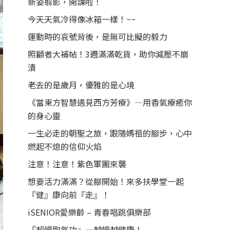
新姿翦影，開課啦！
今天天氣冷得像冰箱一樣！~~
運動時的哀號背後，是無可比擬的毅力
照顧者大補帖！3週滿滿乾貨，助你減壓不崩
潰
老去的是歲月，優雅的是心境
《當東方智慧遇見西方芳療》—用香氣療癒你
的身心靈
一生必走的朝聖之旅，跟隨媽祖的腳步，心中
燃起不熄的信仰火焰
注意！注意！紫色軍團來襲
想要活力滿滿？從腳開始！來多扶學堂一起
『健』康向前『走』！
iSENIOR愛樂齡 – 青春唱跳俱樂部
『超慢跑氣功』—越慢越健康！