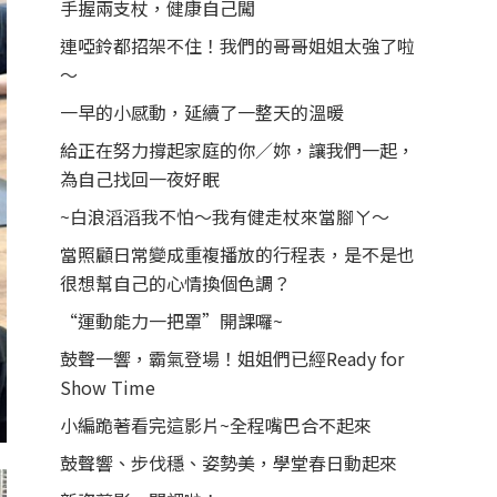
手握兩支杖，健康自己闖
連啞鈴都招架不住！我們的哥哥姐姐太強了啦
～
一早的小感動，延續了一整天的溫暖
給正在努力撐起家庭的你／妳，讓我們一起，
為自己找回一夜好眠
~白浪滔滔我不怕～我有健走杖來當腳ㄚ～
當照顧日常變成重複播放的行程表，是不是也
很想幫自己的心情換個色調？
“運動能力一把罩”開課囉~
鼓聲一響，霸氣登場！姐姐們已經Ready for
Show Time
小編跪著看完這影片~全程嘴巴合不起來
鼓聲響、步伐穩、姿勢美，學堂春日動起來