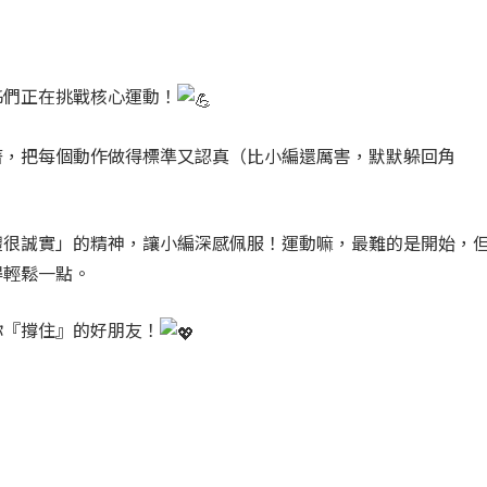
姊們正在挑戰核心運動！
著，把每個動作做得標準又認真（比小編還厲害，默默躲回角
體很誠實」的精神，讓小編深感佩服！運動嘛，最難的是開始，
得輕鬆一點。
你『撐住』的好朋友！