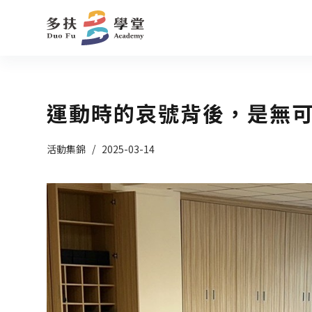
跳
至
主
要
內
運動時的哀號背後，是無
容
活動集錦
2025-03-14