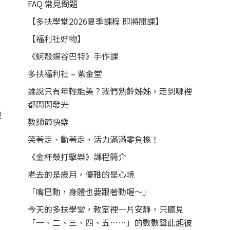
FAQ 常見問題
【多扶學堂2026夏季課程 即將開課】
【福利社好物】
《蚵殼蝶谷巴特》手作課
多扶福利社 – 紫金堂
誰說只有年輕能美？我們熟齡姊姊，走到哪裡
都閃閃發光
但
教師節快樂
笑著走、動著走，活力滿滿零負擔！
《金杯鼓打擊樂》課程簡介
老去的是歲月，優雅的是心境
「嘴巴動，身體也要跟著動喔～」
今天的多扶學堂，教室裡一片安靜，只聽見
「一、二、三、四、五……」的數數聲此起彼