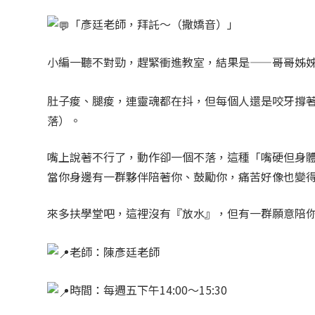
「彥廷老師，拜託～（撒嬌音）」
小編一聽不對勁，趕緊衝進教室，結果是——哥哥姊
肚子痠、腿痠，連靈魂都在抖，但每個人還是咬牙撐
落）。
嘴上說著不行了，動作卻一個不落，這種「嘴硬但身
當你身邊有一群夥伴陪著你、鼓勵你，痛苦好像也變
來多扶學堂吧，這裡沒有『放水』，但有一群願意陪
老師：陳彥廷老師
時間：每週五下午14:00～15:30