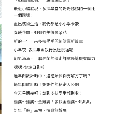
最近小編發現，多扶學堂的哥哥姊姊們一個比
一個還猛！
畫出繽紛生活，我們都是小小畢卡索
春暖花開，姐姐們美得像朵花
新的一年，來多扶學堂開創健康新篇章
小年夜~多扶集團執行長送祝福囉~
朝氣滿滿，士聘老師的健走課就是這麼有魔力
嘿嘿~健走日到啦
過年倒數計時中，送禮煩惱你有解方了嗎？
過年倒數計時！姊姊們的秘密大公開
今天星期幾呀？該到多扶學堂報到啦！
雞婆～雞婆～金雞婆！多扶金雞婆～咕咕咕
新年『敲』幸福，快樂無齡屆