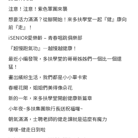
注意！注意！紫色軍團來襲
想要活力滿滿？從腳開始！來多扶學堂一起『健』康向
前『走』！
iSENIOR愛樂齡 – 青春唱跳俱樂部
『超慢跑氣功』—越慢越健康！
最近小編發現，多扶學堂的哥哥姊姊們一個比一個還
猛！
畫出繽紛生活，我們都是小小畢卡索
春暖花開，姐姐們美得像朵花
新的一年，來多扶學堂開創健康新篇章
小年夜~多扶集團執行長送祝福囉~
朝氣滿滿，士聘老師的健走課就是這麼有魔力
嘿嘿~健走日到啦