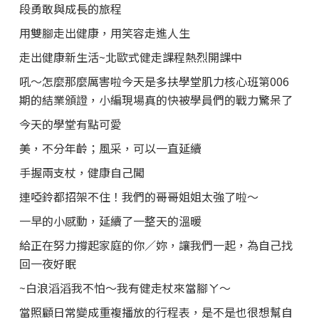
段勇敢與成長的旅程
用雙腳走出健康，用笑容走進人生
走出健康新生活~北歐式健走課程熱烈開課中
吼～怎麼那麼厲害啦今天是多扶學堂肌力核心班第006
期的結業頒證，小編現場真的快被學員們的戰力驚呆了
今天的學堂有點可愛
美，不分年齡；風采，可以一直延續
手握兩支杖，健康自己闖
連啞鈴都招架不住！我們的哥哥姐姐太強了啦～
一早的小感動，延續了一整天的溫暖
給正在努力撐起家庭的你／妳，讓我們一起，為自己找
回一夜好眠
~白浪滔滔我不怕～我有健走杖來當腳ㄚ～
當照顧日常變成重複播放的行程表，是不是也很想幫自