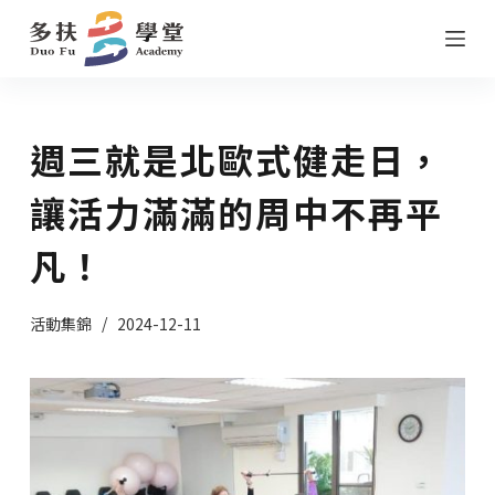
跳
至
主
要
週三就是北歐式健走日，
內
容
讓活力滿滿的周中不再平
凡！
活動集錦
2024-12-11