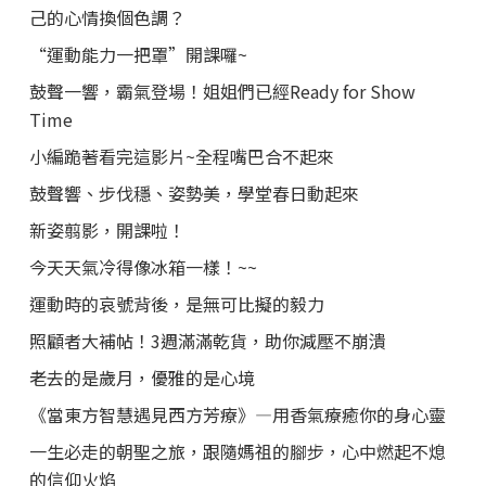
己的心情換個色調？
“運動能力一把罩”開課囉~
鼓聲一響，霸氣登場！姐姐們已經Ready for Show
Time
小編跪著看完這影片~全程嘴巴合不起來
鼓聲響、步伐穩、姿勢美，學堂春日動起來
新姿翦影，開課啦！
今天天氣冷得像冰箱一樣！~~
運動時的哀號背後，是無可比擬的毅力
照顧者大補帖！3週滿滿乾貨，助你減壓不崩潰
老去的是歲月，優雅的是心境
《當東方智慧遇見西方芳療》—用香氣療癒你的身心靈
一生必走的朝聖之旅，跟隨媽祖的腳步，心中燃起不熄
的信仰火焰