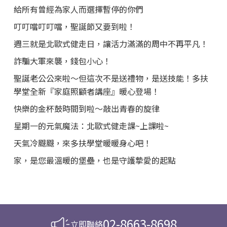
給所有曾經為家人而選擇暫停的你們
叮叮噹叮叮噹，聖誕節又要到啦！
週三就是北歐式健走日，讓活力滿滿的周中不再平凡！
詐騙大軍來襲，錢包小心！
聖誕老公公來啦～但這次不是送禮物，是送技能！多扶
學堂全新『家庭照顧者講座』暖心登場！
快樂的金杯鼓時間到啦～敲出青春的旋律
星期一的元氣魔法：北歐式健走課~上課啦~
天氣冷颼颼，來多扶學堂暖暖身心吧！
家，是您最溫暖的堡壘，也是守護摯愛的起點
02-8663-8698
立即聯絡