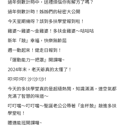
過年倒數計時中，送禮煩惱你有解方了嗎？
過年倒數計時！姊姊們的秘密大公開
今天星期幾呀？該到多扶學堂報到啦！
雞婆～雞婆～金雞婆！多扶金雞婆～咕咕咕
新年『敲』幸福，快樂無齡屆
週一動起來！健走日報到！
『運動能力一把罩』開課囉~
2024年末，老天爺真的太懂了！
叩!叩!叩! 沙!沙!沙!
今天的多扶學堂真的是超級熱鬧，知識滿滿，連空氣都
充滿了智慧的味道～
叮叮噹～叮叮噹～聖誕老公公帶著『金杯鼓』敲進多扶
學堂啦！
體適能班開課囉~