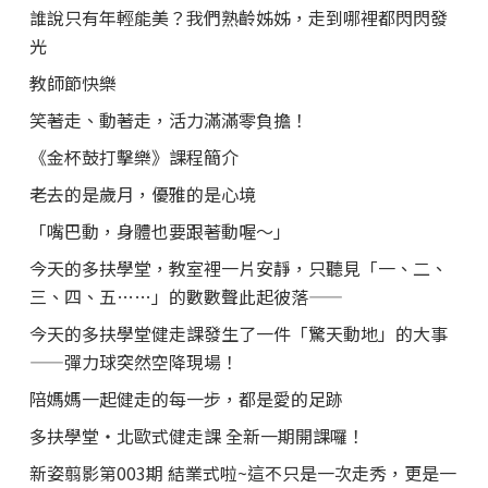
誰說只有年輕能美？我們熟齡姊姊，走到哪裡都閃閃發
光
教師節快樂
笑著走、動著走，活力滿滿零負擔！
《金杯鼓打擊樂》課程簡介
老去的是歲月，優雅的是心境
「嘴巴動，身體也要跟著動喔～」
今天的多扶學堂，教室裡一片安靜，只聽見「一、二、
三、四、五……」的數數聲此起彼落——
今天的多扶學堂健走課發生了一件「驚天動地」的大事
——彈力球突然空降現場！
陪媽媽一起健走的每一步，都是愛的足跡
多扶學堂・北歐式健走課 全新一期開課囉！
新姿翦影第003期 結業式啦~這不只是一次走秀，更是一