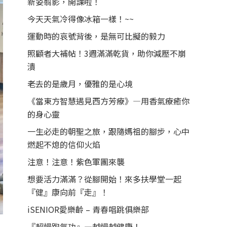
新姿翦影，開課啦！
今天天氣冷得像冰箱一樣！~~
運動時的哀號背後，是無可比擬的毅力
照顧者大補帖！3週滿滿乾貨，助你減壓不崩
潰
老去的是歲月，優雅的是心境
《當東方智慧遇見西方芳療》—用香氣療癒你
的身心靈
一生必走的朝聖之旅，跟隨媽祖的腳步，心中
燃起不熄的信仰火焰
注意！注意！紫色軍團來襲
想要活力滿滿？從腳開始！來多扶學堂一起
『健』康向前『走』！
iSENIOR愛樂齡 – 青春唱跳俱樂部
『超慢跑氣功』—越慢越健康！