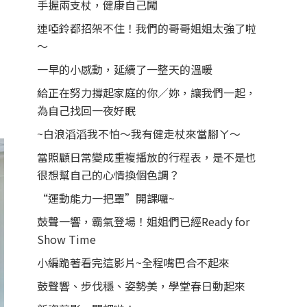
手握兩支杖，健康自己闖
連啞鈴都招架不住！我們的哥哥姐姐太強了啦
～
一早的小感動，延續了一整天的溫暖
給正在努力撐起家庭的你／妳，讓我們一起，
為自己找回一夜好眠
~白浪滔滔我不怕～我有健走杖來當腳ㄚ～
當照顧日常變成重複播放的行程表，是不是也
很想幫自己的心情換個色調？
“運動能力一把罩”開課囉~
鼓聲一響，霸氣登場！姐姐們已經Ready for
Show Time
小編跪著看完這影片~全程嘴巴合不起來
鼓聲響、步伐穩、姿勢美，學堂春日動起來