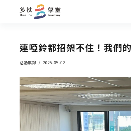
跳
至
主
要
內
連啞鈴都招架不住！我們
容
活動集錦
2025-05-02