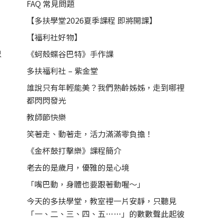
FAQ 常見問題
【多扶學堂2026夏季課程 即將開課】
【福利社好物】
只
《蚵殼蝶谷巴特》手作課
多扶福利社 – 紫金堂
誰說只有年輕能美？我們熟齡姊姊，走到哪裡
都閃閃發光
教師節快樂
笑著走、動著走，活力滿滿零負擔！
《金杯鼓打擊樂》課程簡介
老去的是歲月，優雅的是心境
「嘴巴動，身體也要跟著動喔～」
今天的多扶學堂，教室裡一片安靜，只聽見
「一、二、三、四、五……」的數數聲此起彼