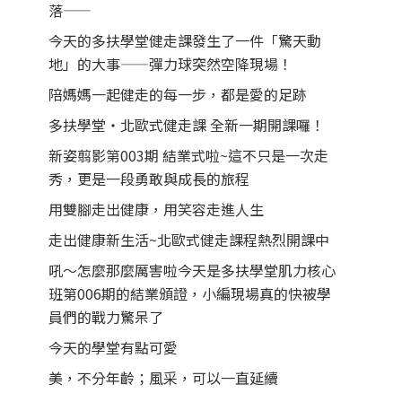
落——
今天的多扶學堂健走課發生了一件「驚天動
地」的大事——彈力球突然空降現場！
陪媽媽一起健走的每一步，都是愛的足跡
多扶學堂・北歐式健走課 全新一期開課囉！
新姿翦影第003期 結業式啦~這不只是一次走
秀，更是一段勇敢與成長的旅程
用雙腳走出健康，用笑容走進人生
走出健康新生活~北歐式健走課程熱烈開課中
吼～怎麼那麼厲害啦今天是多扶學堂肌力核心
班第006期的結業頒證，小編現場真的快被學
員們的戰力驚呆了
今天的學堂有點可愛
美，不分年齡；風采，可以一直延續