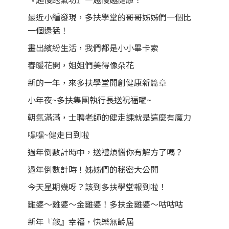
最近小編發現，多扶學堂的哥哥姊姊們一個比
一個還猛！
畫出繽紛生活，我們都是小小畢卡索
春暖花開，姐姐們美得像朵花
新的一年，來多扶學堂開創健康新篇章
小年夜~多扶集團執行長送祝福囉~
朝氣滿滿，士聘老師的健走課就是這麼有魔力
嘿嘿~健走日到啦
過年倒數計時中，送禮煩惱你有解方了嗎？
過年倒數計時！姊姊們的秘密大公開
今天星期幾呀？該到多扶學堂報到啦！
雞婆～雞婆～金雞婆！多扶金雞婆～咕咕咕
新年『敲』幸福，快樂無齡屆