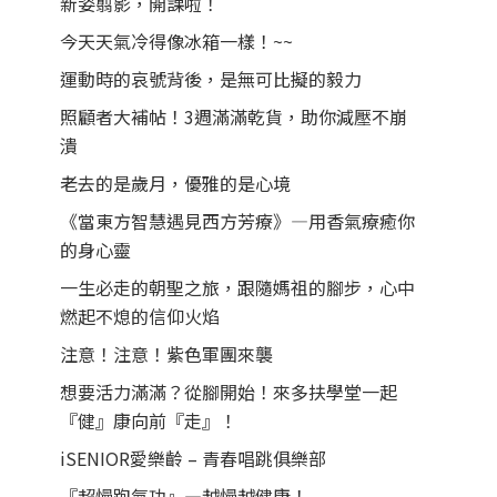
新姿翦影，開課啦！
今天天氣冷得像冰箱一樣！~~
運動時的哀號背後，是無可比擬的毅力
照顧者大補帖！3週滿滿乾貨，助你減壓不崩
潰
老去的是歲月，優雅的是心境
《當東方智慧遇見西方芳療》—用香氣療癒你
的身心靈
一生必走的朝聖之旅，跟隨媽祖的腳步，心中
燃起不熄的信仰火焰
注意！注意！紫色軍團來襲
想要活力滿滿？從腳開始！來多扶學堂一起
『健』康向前『走』！
iSENIOR愛樂齡 – 青春唱跳俱樂部
『超慢跑氣功』—越慢越健康！