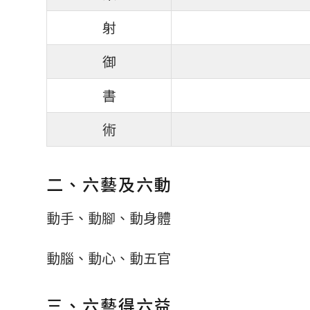
射
御
書
術
二、六藝及六動
動手、動腳、動身體
動腦、動心、動五官
三、六藝得六益