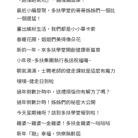
最近小編發現，多扶學堂的哥哥姊姊們一個比
一個還猛！
畫出繽紛生活，我們都是小小畢卡索
春暖花開，姐姐們美得像朵花
新的一年，來多扶學堂開創健康新篇章
小年夜~多扶集團執行長送祝福囉~
朝氣滿滿，士聘老師的健走課就是這麼有魔力
嘿嘿~健走日到啦
過年倒數計時中，送禮煩惱你有解方了嗎？
過年倒數計時！姊姊們的秘密大公開
今天星期幾呀？該到多扶學堂報到啦！
雞婆～雞婆～金雞婆！多扶金雞婆～咕咕咕
新年『敲』幸福，快樂無齡屆