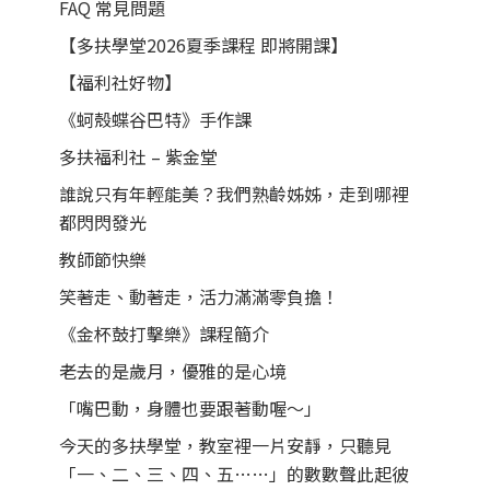
FAQ 常見問題
【多扶學堂2026夏季課程 即將開課】
【福利社好物】
《蚵殼蝶谷巴特》手作課
多扶福利社 – 紫金堂
誰說只有年輕能美？我們熟齡姊姊，走到哪裡
都閃閃發光
教師節快樂
笑著走、動著走，活力滿滿零負擔！
《金杯鼓打擊樂》課程簡介
老去的是歲月，優雅的是心境
「嘴巴動，身體也要跟著動喔～」
今天的多扶學堂，教室裡一片安靜，只聽見
「一、二、三、四、五……」的數數聲此起彼