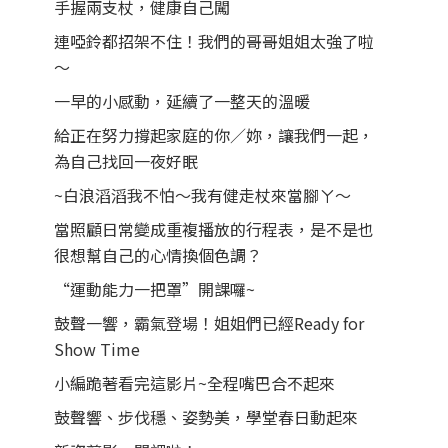
手握兩支杖，健康自己闖
連啞鈴都招架不住！我們的哥哥姐姐太強了啦
～
一早的小感動，延續了一整天的溫暖
給正在努力撐起家庭的你／妳，讓我們一起，
為自己找回一夜好眠
~白浪滔滔我不怕～我有健走杖來當腳ㄚ～
當照顧日常變成重複播放的行程表，是不是也
很想幫自己的心情換個色調？
“運動能力一把罩”開課囉~
鼓聲一響，霸氣登場！姐姐們已經Ready for
Show Time
小編跪著看完這影片~全程嘴巴合不起來
鼓聲響、步伐穩、姿勢美，學堂春日動起來