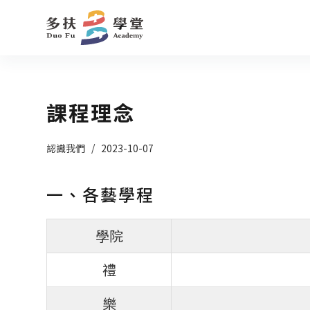
跳
至
主
要
內
課程理念
容
認識我們
2023-10-07
一、各藝學程
學院
禮
樂