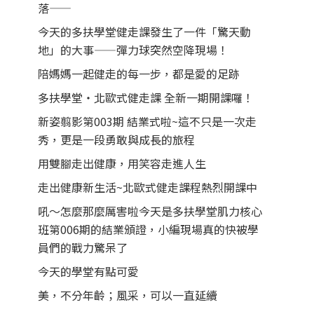
落——
今天的多扶學堂健走課發生了一件「驚天動
地」的大事——彈力球突然空降現場！
陪媽媽一起健走的每一步，都是愛的足跡
多扶學堂・北歐式健走課 全新一期開課囉！
新姿翦影第003期 結業式啦~這不只是一次走
秀，更是一段勇敢與成長的旅程
用雙腳走出健康，用笑容走進人生
走出健康新生活~北歐式健走課程熱烈開課中
吼～怎麼那麼厲害啦今天是多扶學堂肌力核心
班第006期的結業頒證，小編現場真的快被學
員們的戰力驚呆了
今天的學堂有點可愛
美，不分年齡；風采，可以一直延續