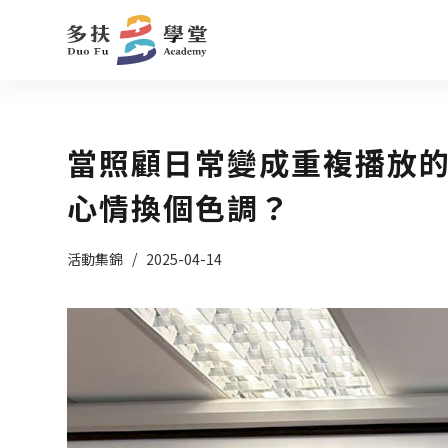
跳
至
主
要
內
當照顧日常變成重複播放
容
心情換個色調？
活動集錦
2025-04-14