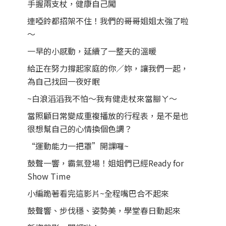
手握兩支杖，健康自己闖
連啞鈴都招架不住！我們的哥哥姐姐太強了啦
～
一早的小感動，延續了一整天的溫暖
給正在努力撐起家庭的你／妳，讓我們一起，
為自己找回一夜好眠
~白浪滔滔我不怕～我有健走杖來當腳ㄚ～
當照顧日常變成重複播放的行程表，是不是也
很想幫自己的心情換個色調？
“運動能力一把罩”開課囉~
鼓聲一響，霸氣登場！姐姐們已經Ready for
Show Time
小編跪著看完這影片~全程嘴巴合不起來
鼓聲響、步伐穩、姿勢美，學堂春日動起來