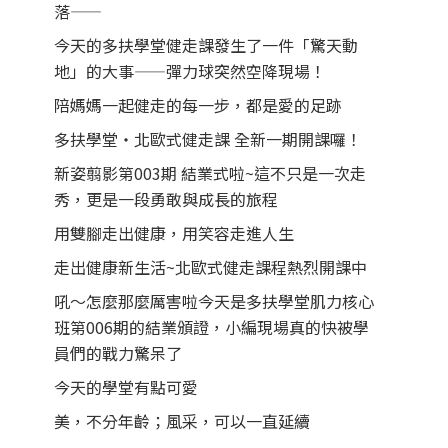
落——
今天的多扶學堂健走課發生了一件「驚天動
地」的大事——彈力球突然空降現場！
陪媽媽一起健走的每一步，都是愛的足跡
多扶學堂・北歐式健走課 全新一期開課囉！
新姿翦影第003期 結業式啦~這不只是一次走
秀，更是一段勇敢與成長的旅程
用雙腳走出健康，用笑容走進人生
走出健康新生活~北歐式健走課程熱烈開課中
吼～怎麼那麼厲害啦今天是多扶學堂肌力核心
班第006期的結業頒證，小編現場真的快被學
員們的戰力驚呆了
今天的學堂有點可愛
美，不分年齡；風采，可以一直延續