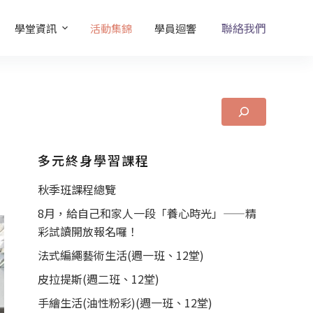
聯絡我們
學堂資訊
活動集錦
學員迴響
的
多元終身學習課程
秋季班課程總覽
8月，給自己和家人一段「養心時光」——精
彩試讀開放報名囉！
法式編繩藝術生活(週一班、12堂)
皮拉提斯(週二班、12堂)
手繪生活(油性粉彩)(週一班、12堂)