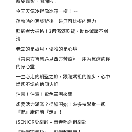
新姿翦影，開課啦！
今天天氣冷得像冰箱一樣！~~
運動時的哀號背後，是無可比擬的毅力
照顧者大補帖！3週滿滿乾貨，助你減壓不崩
潰
老去的是歲月，優雅的是心境
《當東方智慧遇見西方芳療》—用香氣療癒你
的身心靈
一生必走的朝聖之旅，跟隨媽祖的腳步，心中
燃起不熄的信仰火焰
注意！注意！紫色軍團來襲
想要活力滿滿？從腳開始！來多扶學堂一起
『健』康向前『走』！
iSENIOR愛樂齡 – 青春唱跳俱樂部
『超慢跑氣功』—越慢越健康！