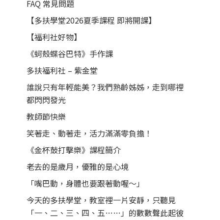
FAQ 常見問題
【多扶學堂2026夏季課程 即將開課】
【福利社好物】
《蚵殼蝶谷巴特》手作課
多扶福利社 – 紫金堂
誰說只有年輕能美？我們熟齡姊姊，走到哪裡
都閃閃發光
教師節快樂
笑著走、動著走，活力滿滿零負擔！
《金杯鼓打擊樂》課程簡介
老去的是歲月，優雅的是心境
「嘴巴動，身體也要跟著動喔～」
今天的多扶學堂，教室裡一片安靜，只聽見
「一、二、三、四、五……」的數數聲此起彼