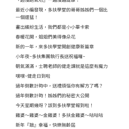
最近小編發現，多扶學堂的哥哥姊姊們一個比
一個還猛！
畫出繽紛生活，我們都是小小畢卡索
春暖花開，姐姐們美得像朵花
新的一年，來多扶學堂開創健康新篇章
小年夜~多扶集團執行長送祝福囉~
朝氣滿滿，士聘老師的健走課就是這麼有魔力
嘿嘿~健走日到啦
過年倒數計時中，送禮煩惱你有解方了嗎？
過年倒數計時！姊姊們的秘密大公開
今天星期幾呀？該到多扶學堂報到啦！
雞婆～雞婆～金雞婆！多扶金雞婆～咕咕咕
新年『敲』幸福，快樂無齡屆