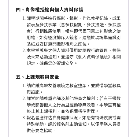
四、肖像權授權與個人資料保護
課程期間將進行攝影、錄影，作為教學紀錄、成果
發表及多扶事業（含多扶假期、多扶接送、多扶協
會）行銷推廣使用；報名即代表同意上述影像之使
用權。如有極度排斥入鏡者，建議於現場準備識別
貼紙或安排避開攝影視角之座位。
本學堂蒐集之個人資料僅用於課程行政管理、投保
及未來活動通知，並遵守《個人資料保護法》相關
規定，確保您的資訊安全。
五、上課規範與安全
請維護高齡友善環境之教室整潔，並愛惜學堂教具
與設施。
課堂間請尊重老師及其他學員之權利；若有干擾教
學或影響他人之行為且經勸導無效者，本學堂有權
終止其上課權利，並依退費標準辦理。
報名者應評估自身健康狀況，如患有特殊疾病或需
特殊輔助，請於報名前主動告知，以便學務人員提
供必要之協助。