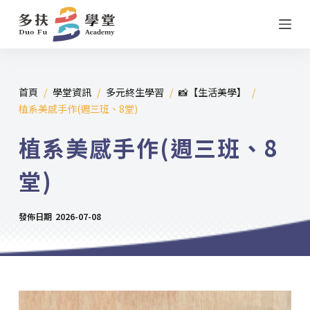
跳
至
主
要
首頁
/
學堂資訊
/
多元終生學習
/
📸【生活美學】
/
內
植系美感手作(週三班、8堂)
容
植系美感手作(週三班、8
堂)
發佈日期
2026-07-08