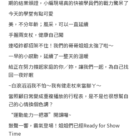
期的結業頒證，小編現場真的快被學員們的戰力驚呆了
今天的學堂有點可愛
美，不分年齡；風采，可以一直延續
手握兩支杖，健康自己闖
連啞鈴都招架不住！我們的哥哥姐姐太強了啦～
一早的小感動，延續了一整天的溫暖
給正在努力撐起家庭的你／妳，讓我們一起，為自己找
回一夜好眠
~白浪滔滔我不怕～我有健走杖來當腳ㄚ～
當照顧日常變成重複播放的行程表，是不是也很想幫自
己的心情換個色調？
“運動能力一把罩”開課囉~
鼓聲一響，霸氣登場！姐姐們已經Ready for Show
Time