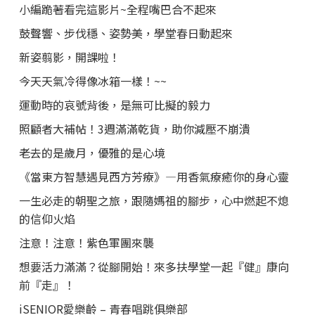
小編跪著看完這影片~全程嘴巴合不起來
鼓聲響、步伐穩、姿勢美，學堂春日動起來
新姿翦影，開課啦！
今天天氣冷得像冰箱一樣！~~
運動時的哀號背後，是無可比擬的毅力
照顧者大補帖！3週滿滿乾貨，助你減壓不崩潰
老去的是歲月，優雅的是心境
《當東方智慧遇見西方芳療》—用香氣療癒你的身心靈
一生必走的朝聖之旅，跟隨媽祖的腳步，心中燃起不熄
的信仰火焰
注意！注意！紫色軍團來襲
想要活力滿滿？從腳開始！來多扶學堂一起『健』康向
前『走』！
iSENIOR愛樂齡 – 青春唱跳俱樂部