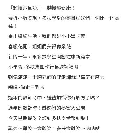
『超慢跑氣功』—越慢越健康！
最近小編發現，多扶學堂的哥哥姊姊們一個比一個還
猛！
畫出繽紛生活，我們都是小小畢卡索
春暖花開，姐姐們美得像朵花
新的一年，來多扶學堂開創健康新篇章
小年夜~多扶集團執行長送祝福囉~
朝氣滿滿，士聘老師的健走課就是這麼有魔力
嘿嘿~健走日到啦
過年倒數計時中，送禮煩惱你有解方了嗎？
過年倒數計時！姊姊們的秘密大公開
今天星期幾呀？該到多扶學堂報到啦！
雞婆～雞婆～金雞婆！多扶金雞婆～咕咕咕