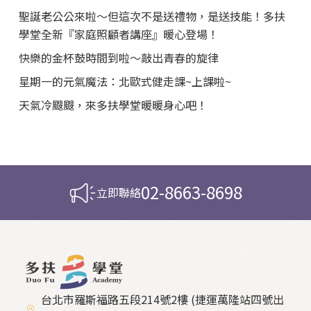
聖誕老公公來啦～但這次不是送禮物，是送技能！多扶
學堂全新『家庭照顧者講座』暖心登場！
快樂的金杯鼓時間到啦～敲出青春的旋律
星期一的元氣魔法：北歐式健走課~上課啦~
天氣冷颼颼，來多扶學堂暖暖身心吧！
02-8663-8698
立即聯絡
台北市羅斯福路五段214號2樓 (捷運萬隆站四號出