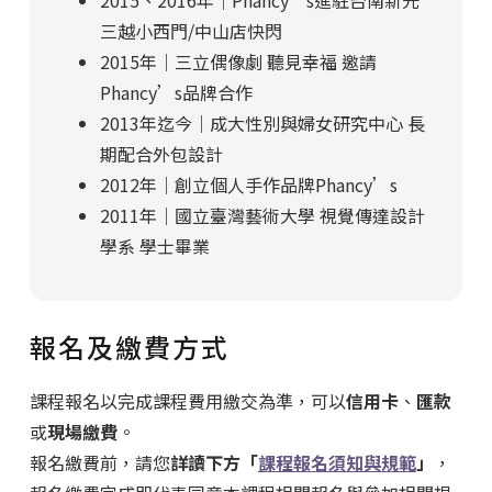
2015、2016年｜Phancy’s進駐台南新光
三越小西門/中山店快閃
2015年｜三立偶像劇 聽見幸福 邀請
Phancy’s品牌合作
2013年迄今｜成大性別與婦女研究中心 長
期配合外包設計
2012年｜創立個人手作品牌Phancy’s
2011年｜國立臺灣藝術大學 視覺傳達設計
學系 學士畢業
報名及繳費方式
課程報名以完成課程費用繳交為準，可以
信用卡
、
匯款
或
現場繳費
。
報名繳費前，請您
詳讀下方「
課程報名須知與規範
」
，