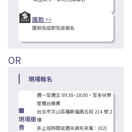
🏦
匯款
>>
匯款完成即完成報名
OR
現場報名
週一至週五 09:30–18:00，至多扶學
堂櫃台繳費
🏢
台北市文山區羅斯福路五段 214 號 2
現場繳
樓
費
非上班時間或週末請先來電：(02)