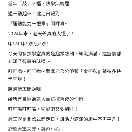
新年『敲』幸福，快樂無齡屆
週一動起來！健走日報到！
『運動能力一把罩』開課囉~
2024年末，老天爺真的太懂了！
叩!叩!叩! 沙!沙!沙!
今天的多扶學堂真的是超級熱鬧，知識滿滿，連空氣都
充滿了智慧的味道～
叮叮噹～叮叮噹～聖誕老公公帶著『金杯鼓』敲進多扶
學堂啦！
體適能班開課囉~
給所有曾經為家人而選擇暫停的你們
叮叮噹叮叮噹，聖誕節又要到啦！
週三就是北歐式健走日，讓活力滿滿的周中不再平凡！
詐騙大軍來襲，錢包小心！