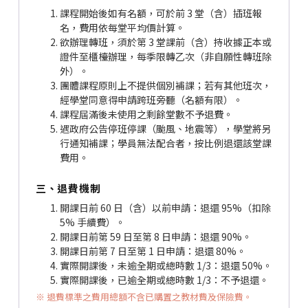
課程開始後如有名額，可於前 3 堂（含）插班報
名，費用依每堂平均價計算。
欲辦理轉班，須於第 3 堂課前（含）持收據正本或
證件至櫃檯辦理，每季限轉乙次（非自願性轉班除
外）。
團體課程原則上不提供個別補課；若有其他班次，
經學堂同意得申請跨班旁聽（名額有限）。
課程屆滿後未使用之剩餘堂數不予退費。
遇政府公告停班停課（颱風、地震等），學堂將另
行通知補課；學員無法配合者，按比例退還該堂課
費用。
三、退費機制
開課日前 60 日（含）以前申請：退還 95%（扣除
5% 手續費）。
開課日前第 59 日至第 8 日申請：退還 90%。
開課日前第 7 日至第 1 日申請：退還 80%。
實際開課後，未逾全期或總時數 1/3：退還 50%。
實際開課後，已逾全期或總時數 1/3：不予退還。
※ 退費標準之費用總額不含已購置之教材費及保險費。