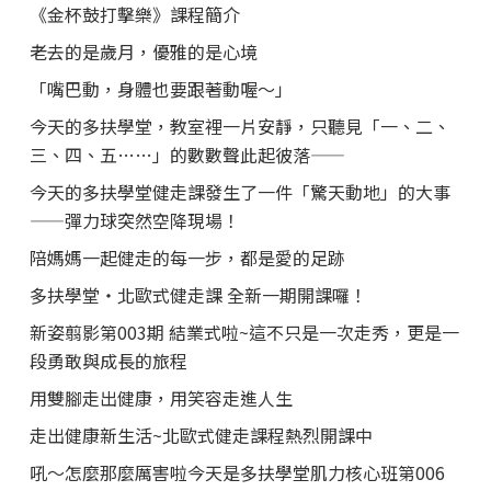
《金杯鼓打擊樂》課程簡介
老去的是歲月，優雅的是心境
「嘴巴動，身體也要跟著動喔～」
今天的多扶學堂，教室裡一片安靜，只聽見「一、二、
三、四、五……」的數數聲此起彼落——
今天的多扶學堂健走課發生了一件「驚天動地」的大事
——彈力球突然空降現場！
陪媽媽一起健走的每一步，都是愛的足跡
多扶學堂・北歐式健走課 全新一期開課囉！
新姿翦影第003期 結業式啦~這不只是一次走秀，更是一
段勇敢與成長的旅程
用雙腳走出健康，用笑容走進人生
走出健康新生活~北歐式健走課程熱烈開課中
吼～怎麼那麼厲害啦今天是多扶學堂肌力核心班第006