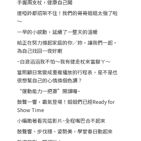
手握兩支杖，健康自己闖
連啞鈴都招架不住！我們的哥哥姐姐太強了啦
～
一早的小感動，延續了一整天的溫暖
給正在努力撐起家庭的你／妳，讓我們一起，
為自己找回一夜好眠
~白浪滔滔我不怕～我有健走杖來當腳ㄚ～
當照顧日常變成重複播放的行程表，是不是也
很想幫自己的心情換個色調？
“運動能力一把罩”開課囉~
鼓聲一響，霸氣登場！姐姐們已經Ready for
Show Time
小編跪著看完這影片~全程嘴巴合不起來
鼓聲響、步伐穩、姿勢美，學堂春日動起來