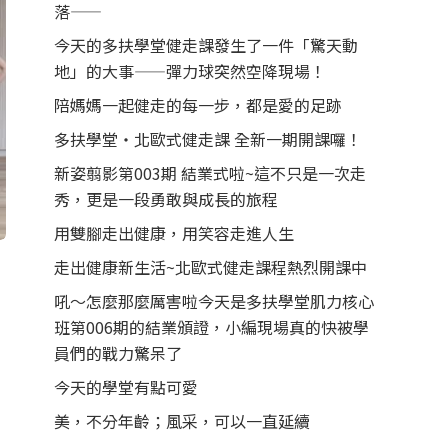
落——
今天的多扶學堂健走課發生了一件「驚天動
地」的大事——彈力球突然空降現場！
陪媽媽一起健走的每一步，都是愛的足跡
多扶學堂・北歐式健走課 全新一期開課囉！
新姿翦影第003期 結業式啦~這不只是一次走
秀，更是一段勇敢與成長的旅程
用雙腳走出健康，用笑容走進人生
走出健康新生活~北歐式健走課程熱烈開課中
吼～怎麼那麼厲害啦今天是多扶學堂肌力核心
班第006期的結業頒證，小編現場真的快被學
員們的戰力驚呆了
今天的學堂有點可愛
美，不分年齡；風采，可以一直延續