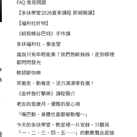
FAQ 常見問題
【多扶學堂2026夏季課程 即將開課】
【福利社好物】
《蚵殼蝶谷巴特》手作課
多扶福利社 – 紫金堂
誰說只有年輕能美？我們熟齡姊姊，走到哪裡
都閃閃發光
章
教師節快樂
咕
笑著走、動著走，活力滿滿零負擔！
《金杯鼓打擊樂》課程簡介
老去的是歲月，優雅的是心境
「嘴巴動，身體也要跟著動喔～」
今天的多扶學堂，教室裡一片安靜，只聽見
「一、二、三、四、五……」的數數聲此起彼