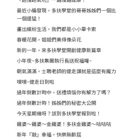
最近小編發現，多扶學堂的哥哥姊姊們一個比
一個還猛！
畫出繽紛生活，我們都是小小畢卡索
春暖花開，姐姐們美得像朵花
新的一年，來多扶學堂開創健康新篇章
小年夜~多扶集團執行長送祝福囉~
朝氣滿滿，士聘老師的健走課就是這麼有魔力
嘿嘿~健走日到啦
過年倒數計時中，送禮煩惱你有解方了嗎？
過年倒數計時！姊姊們的秘密大公開
今天星期幾呀？該到多扶學堂報到啦！
雞婆～雞婆～金雞婆！多扶金雞婆～咕咕咕
新年『敲』幸福，快樂無齡屆