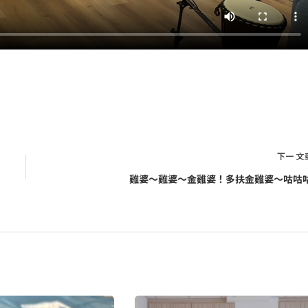
下一
文
雞婆～雞婆～金雞婆！多扶金雞婆～咕咕