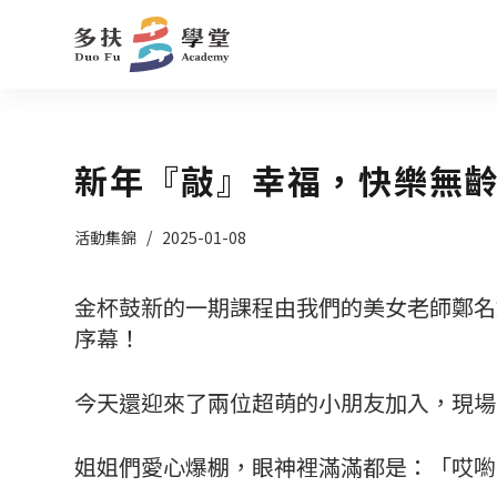
跳
至
主
要
內
新年『敲』幸福，快樂無
容
活動集錦
2025-01-08
金杯鼓新的一期課程由我們的美女老師鄭名媛
序幕！
今天還迎來了兩位超萌的小朋友加入，現場
姐姐們愛心爆棚，眼神裡滿滿都是：「哎喲