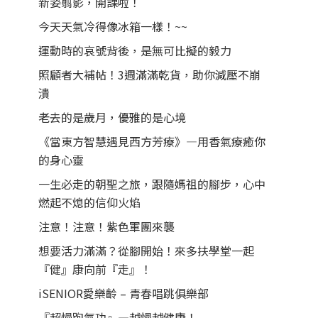
新姿翦影，開課啦！
今天天氣冷得像冰箱一樣！~~
運動時的哀號背後，是無可比擬的毅力
照顧者大補帖！3週滿滿乾貨，助你減壓不崩
潰
老去的是歲月，優雅的是心境
《當東方智慧遇見西方芳療》—用香氣療癒你
的身心靈
一生必走的朝聖之旅，跟隨媽祖的腳步，心中
燃起不熄的信仰火焰
注意！注意！紫色軍團來襲
想要活力滿滿？從腳開始！來多扶學堂一起
『健』康向前『走』！
iSENIOR愛樂齡 – 青春唱跳俱樂部
『超慢跑氣功』—越慢越健康！