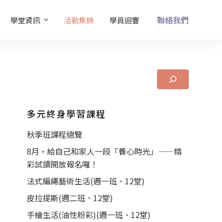
聯絡我們
學堂資訊
活動集錦
學員迴響
多元終身學習課程
秋季班課程總覽
8月，給自己和家人一段「養心時光」——精
彩試讀開放報名囉！
法式編繩藝術生活(週一班、12堂)
皮拉提斯(週二班、12堂)
手繪生活(油性粉彩)(週一班、12堂)