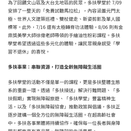
為了回饋文山區及大台北地區的民眾，多扶學堂於 7/09
安排了一整天的「免費試聽馬拉松」，內容涵蓋元門太
極、世界人文建築巡禮、雙杖健走、新姿剪影及單人國
標等。此外，7/16 還有太極轉脊功法體驗，8/06 則有金
鼎獎美學大師徐偉老師帶領的手繪油性粉彩課程。多扶
學堂希望透過這些多元化的體驗，讓民眾親身感受「學
習不退休」的喜悅。
多扶事業：串聯資源，打造全齡無障礙生活圈
多扶學堂的活動不僅是單一的課程，更是多扶整體生態
系的重要一環。透過「多扶接送」解決行難問題、「多
扶假期」實現無障礙旅遊、「多扶學堂」豐富精神生
活，以及「多扶無障礙協會」推動政策與倡議，多扶正
逐步建構一個全方位的無障礙生活圈。在超高齡社會
中，多扶各事業體將持續協作，確保每一位長者與身障