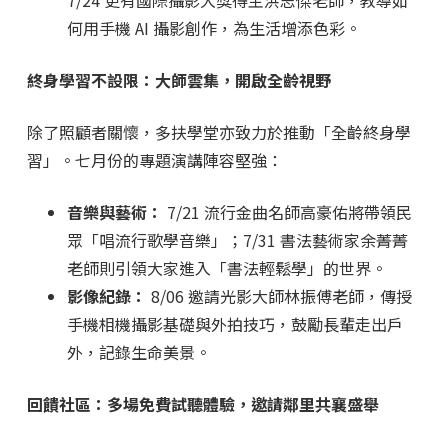
7/24 更有國際攝影大獎得主洪志傑老師，教導如
何用手機 AI 攝影創作，為生活增添色彩。
終身學習不設限：大師雲集，開啟全齡視野
除了照顧者關懷，多扶學堂亦致力於推動「全齡終身學
習」。七月份的專題演講陣容堅強：
音樂與藝術：
7/21 流行金曲名師高豪佑將帶領民
眾「唱流行歌學音樂」；7/31 書法藝術家余菁菁
老師則引領大家進入「書法輕鬆學」的世界。
影像紀錄：
8/06 邀請光影大師林振傅老師，傳授
手機相機攝影基礎與外拍技巧，鼓勵長輩走出戶
外，記錄生命美景。
回饋社區：多場免費試聽體驗，邀請鄰里共襄盛舉