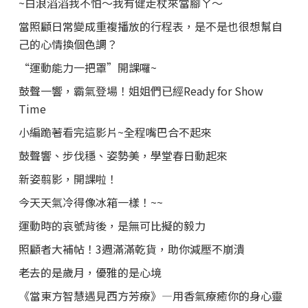
~白浪滔滔我不怕～我有健走杖來當腳ㄚ～
當照顧日常變成重複播放的行程表，是不是也很想幫自
己的心情換個色調？
“運動能力一把罩”開課囉~
鼓聲一響，霸氣登場！姐姐們已經Ready for Show
Time
小編跪著看完這影片~全程嘴巴合不起來
鼓聲響、步伐穩、姿勢美，學堂春日動起來
新姿翦影，開課啦！
今天天氣冷得像冰箱一樣！~~
運動時的哀號背後，是無可比擬的毅力
照顧者大補帖！3週滿滿乾貨，助你減壓不崩潰
老去的是歲月，優雅的是心境
《當東方智慧遇見西方芳療》—用香氣療癒你的身心靈