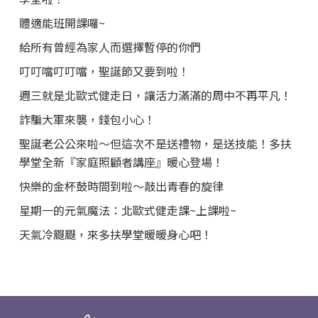
體適能班開課囉~
給所有曾經為家人而選擇暫停的你們
叮叮噹叮叮噹，聖誕節又要到啦！
週三就是北歐式健走日，讓活力滿滿的周中不再平凡！
詐騙大軍來襲，錢包小心！
聖誕老公公來啦～但這次不是送禮物，是送技能！多扶
學堂全新『家庭照顧者講座』暖心登場！
快樂的金杯鼓時間到啦～敲出青春的旋律
星期一的元氣魔法：北歐式健走課~上課啦~
天氣冷颼颼，來多扶學堂暖暖身心吧！