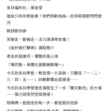
多扶福利社 – 紫金堂
誰說只有年輕能美？我們熟齡姊姊，走到哪裡都閃閃發
光
教師節快樂
笑著走、動著走，活力滿滿零負擔！
《金杯鼓打擊樂》課程簡介
老去的是歲月，優雅的是心境
「嘴巴動，身體也要跟著動喔～」
今天的多扶學堂，教室裡一片安靜，只聽見「一、二、
三、四、五……」的數數聲此起彼落——
今天的多扶學堂健走課發生了一件「驚天動地」的大事
——彈力球突然空降現場！
陪媽媽一起健走的每一步，都是愛的足跡