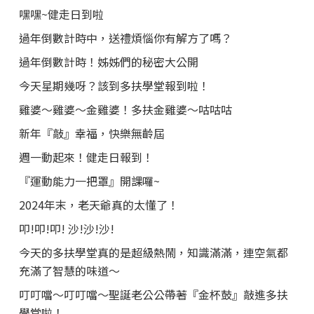
嘿嘿~健走日到啦
過年倒數計時中，送禮煩惱你有解方了嗎？
過年倒數計時！姊姊們的秘密大公開
今天星期幾呀？該到多扶學堂報到啦！
雞婆～雞婆～金雞婆！多扶金雞婆～咕咕咕
新年『敲』幸福，快樂無齡屆
週一動起來！健走日報到！
『運動能力一把罩』開課囉~
2024年末，老天爺真的太懂了！
叩!叩!叩! 沙!沙!沙!
今天的多扶學堂真的是超級熱鬧，知識滿滿，連空氣都
充滿了智慧的味道～
叮叮噹～叮叮噹～聖誕老公公帶著『金杯鼓』敲進多扶
學堂啦！