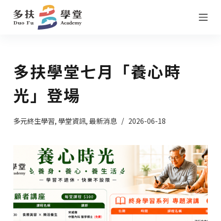
跳
至
主
要
多扶學堂七月「養心時
內
容
光」登場
多元終生學習
,
學堂資訊
,
最新消息
2026-06-18