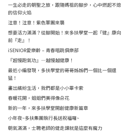
一生必走的朝聖之旅，跟隨媽祖的腳步，心中燃起不熄
的信仰火焰
注意！注意！紫色軍團來襲
想要活力滿滿？從腳開始！來多扶學堂一起『健』康向
前『走』！
iSENIOR愛樂齡 – 青春唱跳俱樂部
『超慢跑氣功』—越慢越健康！
最近小編發現，多扶學堂的哥哥姊姊們一個比一個還
猛！
畫出繽紛生活，我們都是小小畢卡索
春暖花開，姐姐們美得像朵花
新的一年，來多扶學堂開創健康新篇章
小年夜~多扶集團執行長送祝福囉~
朝氣滿滿，士聘老師的健走課就是這麼有魔力