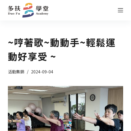
跳
至
主
要
~哼著歌~動動手~輕鬆運
內
容
動好享受 ~
活動集錦
2024-09-04