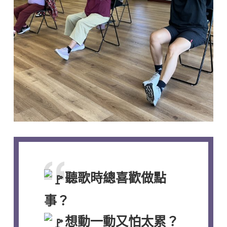
聽歌時總喜歡做點
事？
想動一動又怕太累？