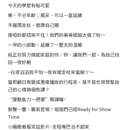
今天的學堂有點可愛
美，不分年齡；風采，可以一直延續
手握兩支杖，健康自己闖
連啞鈴都招架不住！我們的哥哥姐姐太強了啦～
一早的小感動，延續了一整天的溫暖
給正在努力撐起家庭的你／妳，讓我們一起，為自己找
回一夜好眠
~白浪滔滔我不怕～我有健走杖來當腳ㄚ～
當照顧日常變成重複播放的行程表，是不是也很想幫自
己的心情換個色調？
“運動能力一把罩”開課囉~
鼓聲一響，霸氣登場！姐姐們已經Ready for Show
Time
小編跪著看完這影片~全程嘴巴合不起來