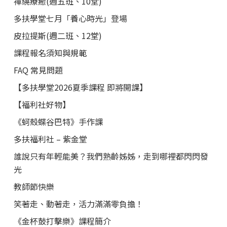
禪繞療癒(週五班、10堂)
多扶學堂七月「養心時光」登場
皮拉提斯(週二班、12堂)
課程報名須知與規範
FAQ 常見問題
【多扶學堂2026夏季課程 即將開課】
【福利社好物】
《蚵殼蝶谷巴特》手作課
多扶福利社 – 紫金堂
誰說只有年輕能美？我們熟齡姊姊，走到哪裡都閃閃發
光
教師節快樂
笑著走、動著走，活力滿滿零負擔！
《金杯鼓打擊樂》課程簡介