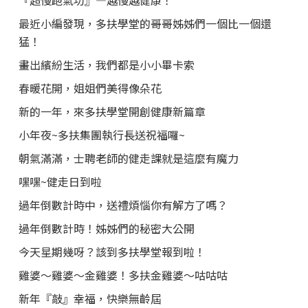
最近小編發現，多扶學堂的哥哥姊姊們一個比一個還
猛！
畫出繽紛生活，我們都是小小畢卡索
春暖花開，姐姐們美得像朵花
新的一年，來多扶學堂開創健康新篇章
小年夜~多扶集團執行長送祝福囉~
朝氣滿滿，士聘老師的健走課就是這麼有魔力
嘿嘿~健走日到啦
過年倒數計時中，送禮煩惱你有解方了嗎？
過年倒數計時！姊姊們的秘密大公開
今天星期幾呀？該到多扶學堂報到啦！
雞婆～雞婆～金雞婆！多扶金雞婆～咕咕咕
新年『敲』幸福，快樂無齡屆