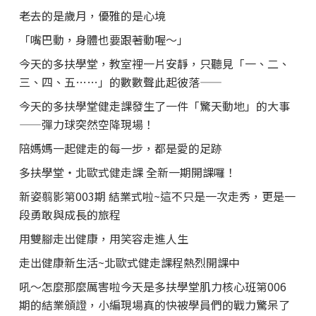
老去的是歲月，優雅的是心境
「嘴巴動，身體也要跟著動喔～」
今天的多扶學堂，教室裡一片安靜，只聽見「一、二、
三、四、五……」的數數聲此起彼落——
今天的多扶學堂健走課發生了一件「驚天動地」的大事
——彈力球突然空降現場！
陪媽媽一起健走的每一步，都是愛的足跡
多扶學堂・北歐式健走課 全新一期開課囉！
新姿翦影第003期 結業式啦~這不只是一次走秀，更是一
段勇敢與成長的旅程
用雙腳走出健康，用笑容走進人生
走出健康新生活~北歐式健走課程熱烈開課中
吼～怎麼那麼厲害啦今天是多扶學堂肌力核心班第006
期的結業頒證，小編現場真的快被學員們的戰力驚呆了