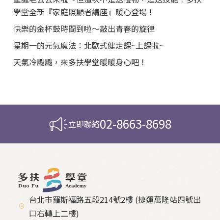
學堂全新『家庭照顧者講座』暖心登場！
快樂的金杯鼓時間到啦～敲出青春的旋律
星期一的元氣魔法：北歐式健走課~上課啦~
天氣冷颼颼，來多扶學堂暖暖身心吧！
02-8663-8698
立即聯絡
台北市羅斯福路五段214號2樓 (捷運萬隆站四號出
口右轉上二樓)