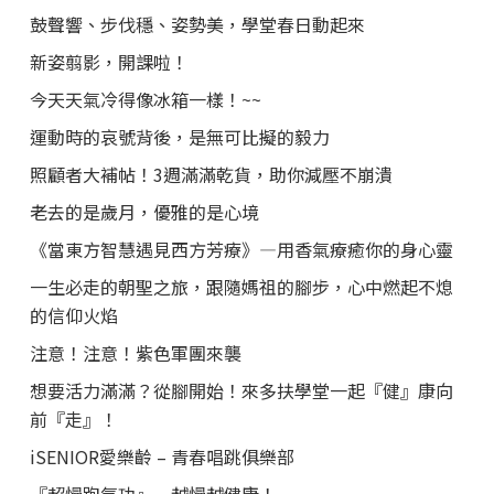
鼓聲響、步伐穩、姿勢美，學堂春日動起來
新姿翦影，開課啦！
今天天氣冷得像冰箱一樣！~~
運動時的哀號背後，是無可比擬的毅力
照顧者大補帖！3週滿滿乾貨，助你減壓不崩潰
老去的是歲月，優雅的是心境
《當東方智慧遇見西方芳療》—用香氣療癒你的身心靈
一生必走的朝聖之旅，跟隨媽祖的腳步，心中燃起不熄
的信仰火焰
注意！注意！紫色軍團來襲
想要活力滿滿？從腳開始！來多扶學堂一起『健』康向
前『走』！
iSENIOR愛樂齡 – 青春唱跳俱樂部
『超慢跑氣功』—越慢越健康！