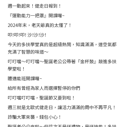
週一動起來！健走日報到！
『運動能力一把罩』開課囉~
2024年末，老天爺真的太懂了！
叩!叩!叩! 沙!沙!沙!
今天的多扶學堂真的是超級熱鬧，知識滿滿，連空氣都
充滿了智慧的味道～
叮叮噹～叮叮噹～聖誕老公公帶著『金杯鼓』敲進多扶
學堂啦！
體適能班開課囉~
給所有曾經為家人而選擇暫停的你們
叮叮噹叮叮噹，聖誕節又要到啦！
週三就是北歐式健走日，讓活力滿滿的周中不再平凡！
詐騙大軍來襲，錢包小心！
聖誕老公公來啦～但這次不是送禮物，是送技能！多扶