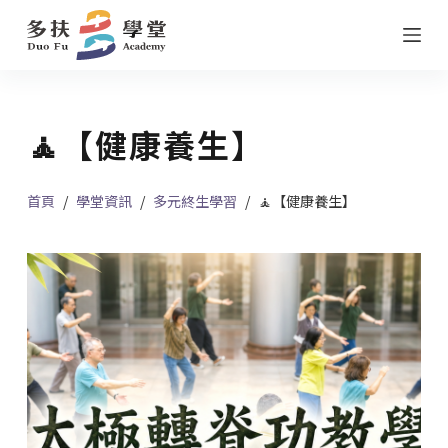
跳
至
主
要
🧘【健康養生】
內
容
首頁
/
學堂資訊
/
多元終生學習
/
🧘【健康養生】