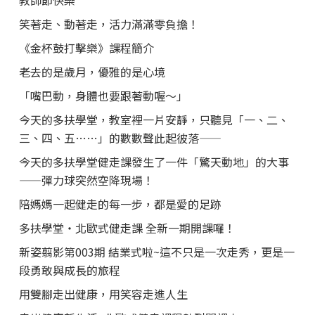
笑著走、動著走，活力滿滿零負擔！
《金杯鼓打擊樂》課程簡介
老去的是歲月，優雅的是心境
「嘴巴動，身體也要跟著動喔～」
今天的多扶學堂，教室裡一片安靜，只聽見「一、二、
三、四、五……」的數數聲此起彼落——
今天的多扶學堂健走課發生了一件「驚天動地」的大事
——彈力球突然空降現場！
陪媽媽一起健走的每一步，都是愛的足跡
多扶學堂・北歐式健走課 全新一期開課囉！
新姿翦影第003期 結業式啦~這不只是一次走秀，更是一
段勇敢與成長的旅程
用雙腳走出健康，用笑容走進人生