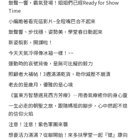
鼓聲一響，霸氣登場！姐姐們已經Ready for Show
Time
小編跪著看完這影片~全程嘴巴合不起來
鼓聲響、步伐穩、姿勢美，學堂春日動起來
新姿翦影，開課啦！
今天天氣冷得像冰箱一樣！~~
運動時的哀號背後，是無可比擬的毅力
照顧者大補帖！3週滿滿乾貨，助你減壓不崩潰
老去的是歲月，優雅的是心境
《當東方智慧遇見西方芳療》—用香氣療癒你的身心靈
一生必走的朝聖之旅，跟隨媽祖的腳步，心中燃起不熄
的信仰火焰
注意！注意！紫色軍團來襲
想要活力滿滿？從腳開始！來多扶學堂一起『健』康向