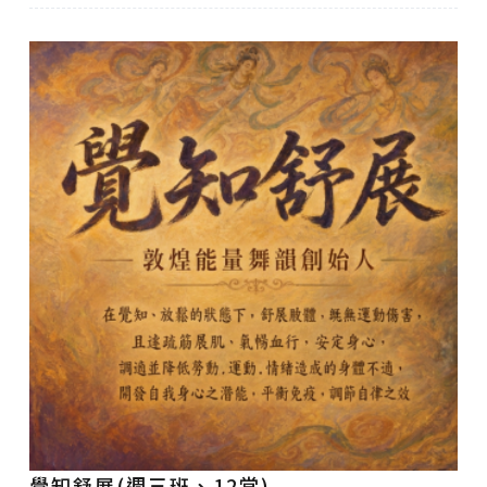
覺知舒展(週三班、12堂)