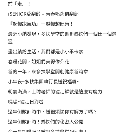
前『走』！
iSENIOR愛樂齡 – 青春唱跳俱樂部
『超慢跑氣功』—越慢越健康！
最近小編發現，多扶學堂的哥哥姊姊們一個比一個還
猛！
畫出繽紛生活，我們都是小小畢卡索
春暖花開，姐姐們美得像朵花
新的一年，來多扶學堂開創健康新篇章
小年夜~多扶集團執行長送祝福囉~
朝氣滿滿，士聘老師的健走課就是這麼有魔力
嘿嘿~健走日到啦
過年倒數計時中，送禮煩惱你有解方了嗎？
過年倒數計時！姊姊們的秘密大公開
今天星期幾呀？該到多扶學堂報到啦！