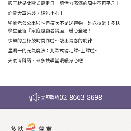
週三就是北歐式健走日，讓活力滿滿的周中不再平凡！
詐騙大軍來襲，錢包小心！
聖誕老公公來啦～但這次不是送禮物，是送技能！多扶
學堂全新『家庭照顧者講座』暖心登場！
快樂的金杯鼓時間到啦～敲出青春的旋律
星期一的元氣魔法：北歐式健走課~上課啦~
天氣冷颼颼，來多扶學堂暖暖身心吧！
02-8663-8698
立即聯絡