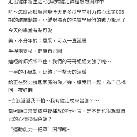
走出健康新生活~北歐式健走課程熱烈開課中
吼～怎麼那麼厲害啦今天是多扶學堂肌力核心班第006
期的結業頒證，小編現場真的快被學員們的戰力驚呆了
今天的學堂有點可愛
美，不分年齡；風采，可以一直延續
手握兩支杖，健康自己闖
連啞鈴都招架不住！我們的哥哥姐姐太強了啦～
一早的小感動，延續了一整天的溫暖
給正在努力撐起家庭的你／妳，讓我們一起，為自己找
回一夜好眠
~白浪滔滔我不怕～我有健走杖來當腳ㄚ～
當照顧日常變成重複播放的行程表，是不是也很想幫自
己的心情換個色調？
“運動能力一把罩”開課囉~