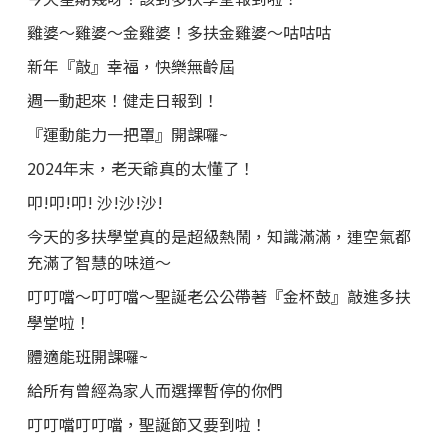
雞婆～雞婆～金雞婆！多扶金雞婆～咕咕咕
新年『敲』幸福，快樂無齡屆
週一動起來！健走日報到！
『運動能力一把罩』開課囉~
2024年末，老天爺真的太懂了！
叩!叩!叩! 沙!沙!沙!
今天的多扶學堂真的是超級熱鬧，知識滿滿，連空氣都
充滿了智慧的味道～
叮叮噹～叮叮噹～聖誕老公公帶著『金杯鼓』敲進多扶
學堂啦！
體適能班開課囉~
給所有曾經為家人而選擇暫停的你們
叮叮噹叮叮噹，聖誕節又要到啦！