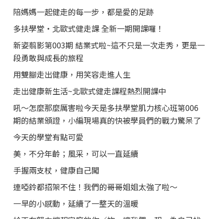
陪媽媽一起健走的每一步，都是愛的足跡
多扶學堂・北歐式健走課 全新一期開課囉！
新姿翦影第003期 結業式啦~這不只是一次走秀，更是一
段勇敢與成長的旅程
用雙腳走出健康，用笑容走進人生
走出健康新生活~北歐式健走課程熱烈開課中
吼～怎麼那麼厲害啦今天是多扶學堂肌力核心班第006
期的結業頒證，小編現場真的快被學員們的戰力驚呆了
今天的學堂有點可愛
美，不分年齡；風采，可以一直延續
手握兩支杖，健康自己闖
連啞鈴都招架不住！我們的哥哥姐姐太強了啦～
一早的小感動，延續了一整天的溫暖