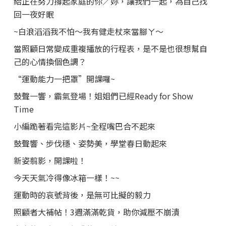
給正在努力撐起家庭的你／妳，讓我們一起，為自己找
回一夜好眠
~白浪滔滔我不怕～我有健走杖來當腳ㄚ～
當照顧日常變成重複播放的行程表，是不是也很想幫自
己的心情換個色調？
“運動能力一把罩”開課囉~
鼓聲一響，霸氣登場！姐姐們已經Ready for Show
Time
小編跪著看完這影片~全程嘴巴合不起來
鼓聲響、步伐穩、姿勢美，學堂春日動起來
新姿翦影，開課啦！
今天天氣冷得像冰箱一樣！~~
運動時的哀號背後，是無可比擬的毅力
照顧者大補帖！3週滿滿乾貨，助你減壓不崩潰