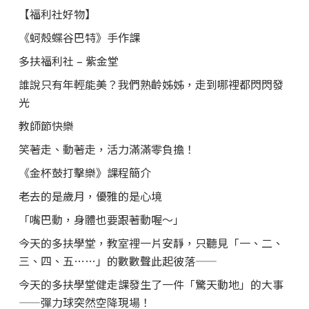
【福利社好物】
《蚵殼蝶谷巴特》手作課
多扶福利社 – 紫金堂
誰說只有年輕能美？我們熟齡姊姊，走到哪裡都閃閃發
光
教師節快樂
笑著走、動著走，活力滿滿零負擔！
《金杯鼓打擊樂》課程簡介
老去的是歲月，優雅的是心境
「嘴巴動，身體也要跟著動喔～」
今天的多扶學堂，教室裡一片安靜，只聽見「一、二、
三、四、五……」的數數聲此起彼落——
今天的多扶學堂健走課發生了一件「驚天動地」的大事
——彈力球突然空降現場！