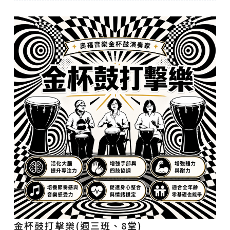
金杯鼓打擊樂(週三班、8堂)