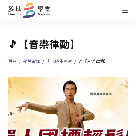
跳
至
主
要
🎵【音樂律動】
內
容
首頁
/
學堂資訊
/
多元終生學習
/
🎵【音樂律動】