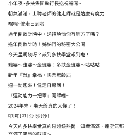
小年夜~多扶集團執行長送祝福囉~
朝氣滿滿，士聘老師的健走課就是這麼有魔力
嘿嘿~健走日到啦
過年倒數計時中，送禮煩惱你有解方了嗎？
過年倒數計時！姊姊們的秘密大公開
今天星期幾呀？該到多扶學堂報到啦！
雞婆～雞婆～金雞婆！多扶金雞婆～咕咕咕
新年『敲』幸福，快樂無齡屆
週一動起來！健走日報到！
『運動能力一把罩』開課囉~
2024年末，老天爺真的太懂了！
叩!叩!叩! 沙!沙!沙!
今天的多扶學堂真的是超級熱鬧，知識滿滿，連空氣都
充滿了智慧的味道～