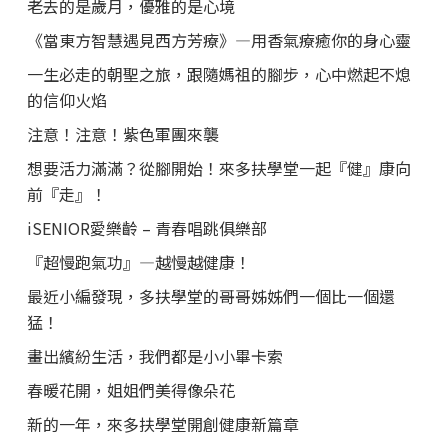
老去的是歲月，優雅的是心境
《當東方智慧遇見西方芳療》—用香氣療癒你的身心靈
一生必走的朝聖之旅，跟隨媽祖的腳步，心中燃起不熄
的信仰火焰
注意！注意！紫色軍團來襲
想要活力滿滿？從腳開始！來多扶學堂一起『健』康向
前『走』！
iSENIOR愛樂齡 – 青春唱跳俱樂部
『超慢跑氣功』—越慢越健康！
最近小編發現，多扶學堂的哥哥姊姊們一個比一個還
猛！
畫出繽紛生活，我們都是小小畢卡索
春暖花開，姐姐們美得像朵花
新的一年，來多扶學堂開創健康新篇章