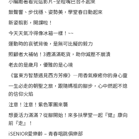
小編跪著看完這影片~全程嘴巴合不起來
鼓聲響、步伐穩、姿勢美，學堂春日動起來
新姿翦影，開課啦！
今天天氣冷得像冰箱一樣！~~
運動時的哀號背後，是無可比擬的毅力
照顧者大補帖！3週滿滿乾貨，助你減壓不崩潰
老去的是歲月，優雅的是心境
《當東方智慧遇見西方芳療》—用香氣療癒你的身心靈
一生必走的朝聖之旅，跟隨媽祖的腳步，心中燃起不熄
的信仰火焰
注意！注意！紫色軍團來襲
想要活力滿滿？從腳開始！來多扶學堂一起『健』康向
前『走』！
iSENIOR愛樂齡 – 青春唱跳俱樂部