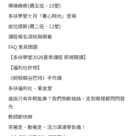
禪繞療癒(週五班、10堂)
多扶學堂七月「養心時光」登場
皮拉提斯(週二班、12堂)
課程報名須知與規範
FAQ 常見問題
【多扶學堂2026夏季課程 即將開課】
【福利社好物】
《蚵殼蝶谷巴特》手作課
多扶福利社 – 紫金堂
誰說只有年輕能美？我們熟齡姊姊，走到哪裡都閃閃發
光
教師節快樂
笑著走、動著走，活力滿滿零負擔！