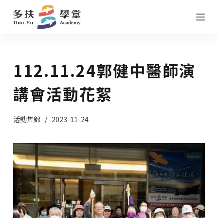
跳
至
主
要
112.11.24郭健中醫師演
內
容
講會活動花絮
活動集錦
2023-11-24