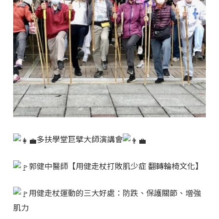
多扶學堂巨擘大師演講會
郭健中醫師【用健走杖打敗肌少症 翻轉輪椅文化】
用健走杖運動的三大好處：防跌、保護關節、增強
肌力