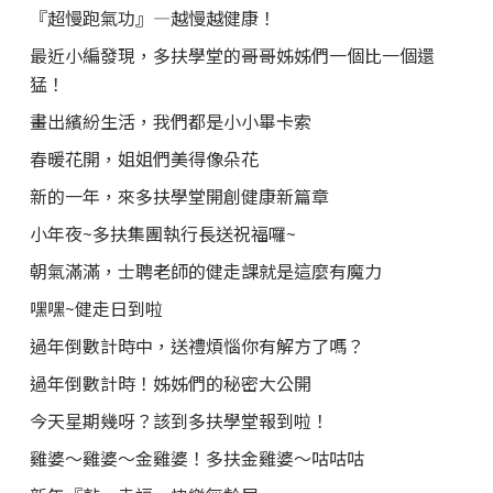
『超慢跑氣功』—越慢越健康！
最近小編發現，多扶學堂的哥哥姊姊們一個比一個還
猛！
畫出繽紛生活，我們都是小小畢卡索
春暖花開，姐姐們美得像朵花
新的一年，來多扶學堂開創健康新篇章
小年夜~多扶集團執行長送祝福囉~
朝氣滿滿，士聘老師的健走課就是這麼有魔力
嘿嘿~健走日到啦
過年倒數計時中，送禮煩惱你有解方了嗎？
過年倒數計時！姊姊們的秘密大公開
今天星期幾呀？該到多扶學堂報到啦！
雞婆～雞婆～金雞婆！多扶金雞婆～咕咕咕