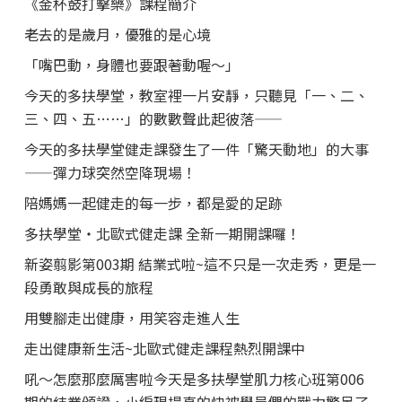
《金杯鼓打擊樂》課程簡介
老去的是歲月，優雅的是心境
「嘴巴動，身體也要跟著動喔～」
今天的多扶學堂，教室裡一片安靜，只聽見「一、二、
三、四、五……」的數數聲此起彼落——
今天的多扶學堂健走課發生了一件「驚天動地」的大事
——彈力球突然空降現場！
陪媽媽一起健走的每一步，都是愛的足跡
多扶學堂・北歐式健走課 全新一期開課囉！
新姿翦影第003期 結業式啦~這不只是一次走秀，更是一
段勇敢與成長的旅程
用雙腳走出健康，用笑容走進人生
走出健康新生活~北歐式健走課程熱烈開課中
吼～怎麼那麼厲害啦今天是多扶學堂肌力核心班第006