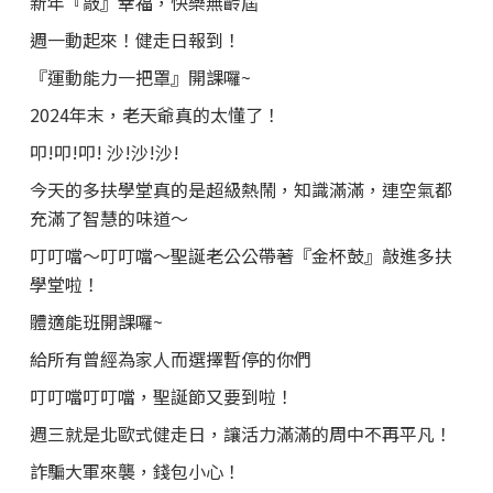
新年『敲』幸福，快樂無齡屆
週一動起來！健走日報到！
『運動能力一把罩』開課囉~
2024年末，老天爺真的太懂了！
叩!叩!叩! 沙!沙!沙!
今天的多扶學堂真的是超級熱鬧，知識滿滿，連空氣都
充滿了智慧的味道～
叮叮噹～叮叮噹～聖誕老公公帶著『金杯鼓』敲進多扶
學堂啦！
體適能班開課囉~
給所有曾經為家人而選擇暫停的你們
叮叮噹叮叮噹，聖誕節又要到啦！
週三就是北歐式健走日，讓活力滿滿的周中不再平凡！
詐騙大軍來襲，錢包小心！