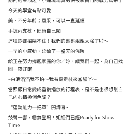
期的結業頒證，小編現場真的快被學員們的戰力驚呆了
今天的學堂有點可愛
美，不分年齡；風采，可以一直延續
手握兩支杖，健康自己闖
連啞鈴都招架不住！我們的哥哥姐姐太強了啦～
一早的小感動，延續了一整天的溫暖
給正在努力撐起家庭的你／妳，讓我們一起，為自己找
回一夜好眠
~白浪滔滔我不怕～我有健走杖來當腳ㄚ～
當照顧日常變成重複播放的行程表，是不是也很想幫自
己的心情換個色調？
“運動能力一把罩”開課囉~
鼓聲一響，霸氣登場！姐姐們已經Ready for Show
Time