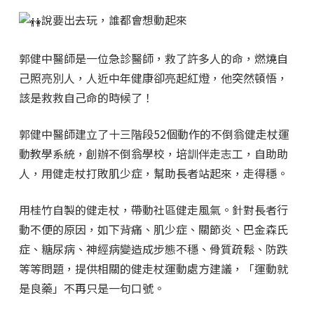
說要出去玩，誰都會想動起來
郭健中醫師是一位急診醫師，救了許多人的命，燃燒自
己照亮別人，人近中年健康卻亮起紅燈，他突然頓悟，
該是救救自己命的時候了！
郭健中醫師建立了十三階段52個動作的不倒翁健走杖運
動教學系統，創辦不倒翁學校，培訓伴走志工，自助助
人，用健走杖打敗肌少症，幫助長者站起來，走得穩。
用桂竹自製的健走杖，帶動社區健走風氣。針對長者行
動不便的原因，如下背痛、肌少症、關節炎、巴金森氏
症、糖尿病、神經病變造成步態不穩、骨質疏鬆、防跌
等等問題，提供相關的健走杖運動處方建議，「運動就
是良藥」不再只是一句口號。