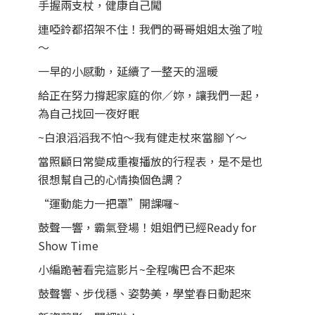
手握兩支杖，健康自己闖
連啞鈴都招架不住！我們的哥哥姐姐太強了啦
～
一早的小感動，延續了一整天的溫暖
給正在努力撐起家庭的你／妳，讓我們一起，
為自己找回一夜好眠
~白浪滔滔我不怕～我有健走杖來當腳ㄚ～
當照顧日常變成重複播放的行程表，是不是也
很想幫自己的心情換個色調？
“運動能力一把罩”開課囉~
鼓聲一響，霸氣登場！姐姐們已經Ready for
Show Time
小編跪著看完這影片~全程嘴巴合不起來
鼓聲響、步伐穩、姿勢美，學堂春日動起來