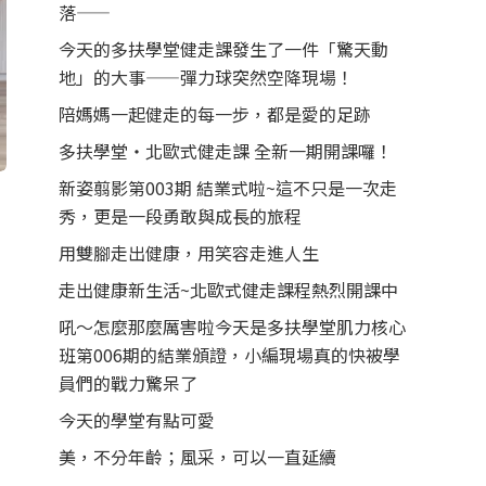
落——
今天的多扶學堂健走課發生了一件「驚天動
地」的大事——彈力球突然空降現場！
陪媽媽一起健走的每一步，都是愛的足跡
多扶學堂・北歐式健走課 全新一期開課囉！
新姿翦影第003期 結業式啦~這不只是一次走
秀，更是一段勇敢與成長的旅程
用雙腳走出健康，用笑容走進人生
走出健康新生活~北歐式健走課程熱烈開課中
吼～怎麼那麼厲害啦今天是多扶學堂肌力核心
班第006期的結業頒證，小編現場真的快被學
員們的戰力驚呆了
今天的學堂有點可愛
美，不分年齡；風采，可以一直延續