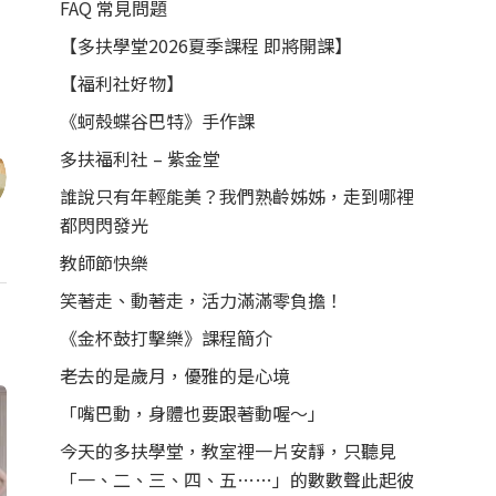
FAQ 常見問題
【多扶學堂2026夏季課程 即將開課】
【福利社好物】
《蚵殼蝶谷巴特》手作課
多扶福利社 – 紫金堂
誰說只有年輕能美？我們熟齡姊姊，走到哪裡
都閃閃發光
教師節快樂
笑著走、動著走，活力滿滿零負擔！
《金杯鼓打擊樂》課程簡介
老去的是歲月，優雅的是心境
「嘴巴動，身體也要跟著動喔～」
今天的多扶學堂，教室裡一片安靜，只聽見
「一、二、三、四、五……」的數數聲此起彼