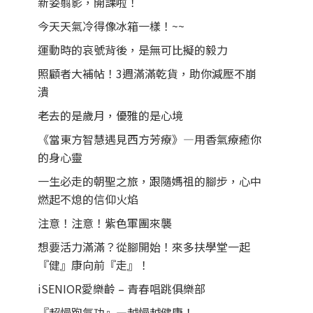
新姿翦影，開課啦！
今天天氣冷得像冰箱一樣！~~
運動時的哀號背後，是無可比擬的毅力
照顧者大補帖！3週滿滿乾貨，助你減壓不崩
潰
老去的是歲月，優雅的是心境
《當東方智慧遇見西方芳療》—用香氣療癒你
的身心靈
一生必走的朝聖之旅，跟隨媽祖的腳步，心中
燃起不熄的信仰火焰
注意！注意！紫色軍團來襲
想要活力滿滿？從腳開始！來多扶學堂一起
『健』康向前『走』！
iSENIOR愛樂齡 – 青春唱跳俱樂部
『超慢跑氣功』—越慢越健康！