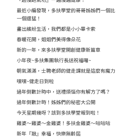
最近小編發現，多扶學堂的哥哥姊姊們一個比
一個還猛！
畫出繽紛生活，我們都是小小畢卡索
春暖花開，姐姐們美得像朵花
新的一年，來多扶學堂開創健康新篇章
小年夜~多扶集團執行長送祝福囉~
朝氣滿滿，士聘老師的健走課就是這麼有魔力
嘿嘿~健走日到啦
過年倒數計時中，送禮煩惱你有解方了嗎？
過年倒數計時！姊姊們的秘密大公開
今天星期幾呀？該到多扶學堂報到啦！
雞婆～雞婆～金雞婆！多扶金雞婆～咕咕咕
新年『敲』幸福，快樂無齡屆