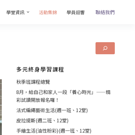
聯絡我們
學堂資訊
活動集錦
學員迴響
多元終身學習課程
秋季班課程總覽
8月，給自己和家人一段「養心時光」——精
彩試讀開放報名囉！
法式編繩藝術生活(週一班、12堂)
皮拉提斯(週二班、12堂)
手繪生活(油性粉彩)(週一班、12堂)