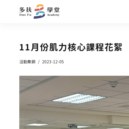
跳
至
主
要
內
11月份肌力核心課程花絮
容
活動集錦
2023-12-05