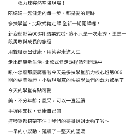
——彈力球突然空降現場！
陪媽媽一起健走的每一步，都是愛的足跡
多扶學堂・北歐式健走課 全新一期開課囉！
新姿翦影第003期 結業式啦~這不只是一次走秀，更是一
段勇敢與成長的旅程
用雙腳走出健康，用笑容走進人生
走出健康新生活~北歐式健走課程熱烈開課中
吼～怎麼那麼厲害啦今天是多扶學堂肌力核心班第006
期的結業頒證，小編現場真的快被學員們的戰力驚呆了
今天的學堂有點可愛
美，不分年齡；風采，可以一直延續
手握兩支杖，健康自己闖
連啞鈴都招架不住！我們的哥哥姐姐太強了啦～
一早的小感動，延續了一整天的溫暖