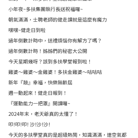
小年夜~多扶集團執行長送祝福囉~
朝氣滿滿，士聘老師的健走課就是這麼有魔力
嘿嘿~健走日到啦
過年倒數計時中，送禮煩惱你有解方了嗎？
過年倒數計時！姊姊們的秘密大公開
今天星期幾呀？該到多扶學堂報到啦！
雞婆～雞婆～金雞婆！多扶金雞婆～咕咕咕
新年『敲』幸福，快樂無齡屆
週一動起來！健走日報到！
『運動能力一把罩』開課囉~
2024年末，老天爺真的太懂了！
叩!叩!叩! 沙!沙!沙!
今天的多扶學堂真的是超級熱鬧，知識滿滿，連空氣都