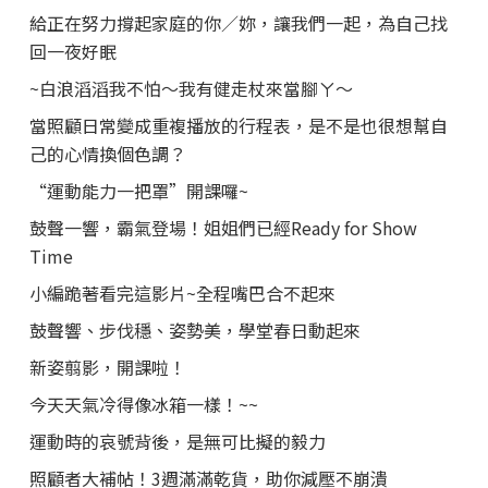
給正在努力撐起家庭的你／妳，讓我們一起，為自己找
回一夜好眠
~白浪滔滔我不怕～我有健走杖來當腳ㄚ～
當照顧日常變成重複播放的行程表，是不是也很想幫自
己的心情換個色調？
“運動能力一把罩”開課囉~
鼓聲一響，霸氣登場！姐姐們已經Ready for Show
Time
小編跪著看完這影片~全程嘴巴合不起來
鼓聲響、步伐穩、姿勢美，學堂春日動起來
新姿翦影，開課啦！
今天天氣冷得像冰箱一樣！~~
運動時的哀號背後，是無可比擬的毅力
照顧者大補帖！3週滿滿乾貨，助你減壓不崩潰