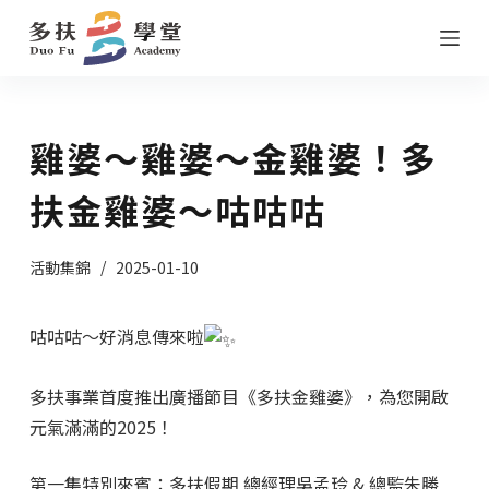
跳
至
主
要
雞婆～雞婆～金雞婆！多
內
容
扶金雞婆～咕咕咕
活動集錦
2025-01-10
咕咕咕～好消息傳來啦
多扶事業首度推出廣播節目《多扶金雞婆》，為您開啟
元氣滿滿的2025！
第一集特別來賓：多扶假期 總經理吳孟玲 & 總監朱勝