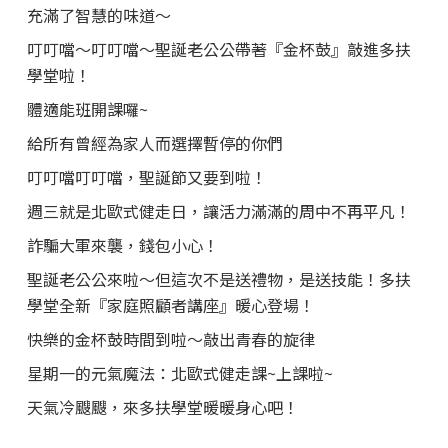
充滿了智慧的味道～
叮叮噹～叮叮噹～聖誕老公公帶著『金杯鼓』敲進多扶
學堂啦！
體適能班開課囉~
給所有曾經為家人而選擇暫停的你們
叮叮噹叮叮噹，聖誕節又要到啦！
週三就是北歐式健走日，讓活力滿滿的周中不再平凡！
詐騙大軍來襲，錢包小心！
聖誕老公公來啦～但這次不是送禮物，是送技能！多扶
學堂全新『家庭照顧者講座』暖心登場！
快樂的金杯鼓時間到啦～敲出青春的旋律
星期一的元氣魔法：北歐式健走課~上課啦~
天氣冷颼颼，來多扶學堂暖暖身心吧！