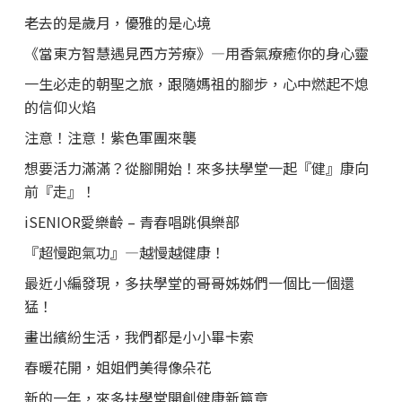
老去的是歲月，優雅的是心境
《當東方智慧遇見西方芳療》—用香氣療癒你的身心靈
一生必走的朝聖之旅，跟隨媽祖的腳步，心中燃起不熄
的信仰火焰
注意！注意！紫色軍團來襲
想要活力滿滿？從腳開始！來多扶學堂一起『健』康向
前『走』！
iSENIOR愛樂齡 – 青春唱跳俱樂部
『超慢跑氣功』—越慢越健康！
最近小編發現，多扶學堂的哥哥姊姊們一個比一個還
猛！
畫出繽紛生活，我們都是小小畢卡索
春暖花開，姐姐們美得像朵花
新的一年，來多扶學堂開創健康新篇章