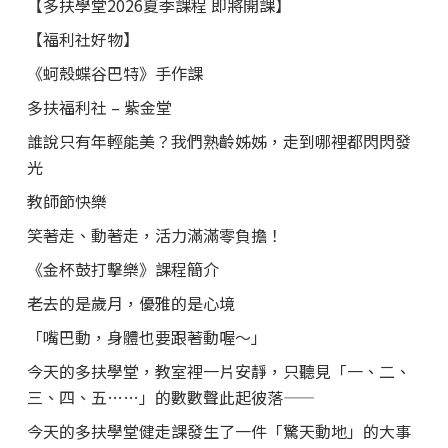
【多扶學堂2026夏季課程 即將開課】
【福利社好物】
《蚵殼蝶谷巴特》手作課
多扶福利社 – 紫金堂
誰說只有年輕能美？我們熟齡姊姊，走到哪裡都閃閃發
光
教師節快樂
笑著走、動著走，活力滿滿零負擔！
《金杯鼓打擊樂》課程簡介
老去的是歲月，優雅的是心境
「嘴巴動，身體也要跟著動喔～」
今天的多扶學堂，教室裡一片安靜，只聽見「一、二、
三、四、五……」的數數聲此起彼落——
今天的多扶學堂健走課發生了一件「驚天動地」的大事