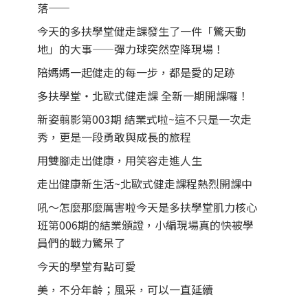
落——
今天的多扶學堂健走課發生了一件「驚天動
地」的大事——彈力球突然空降現場！
陪媽媽一起健走的每一步，都是愛的足跡
多扶學堂・北歐式健走課 全新一期開課囉！
新姿翦影第003期 結業式啦~這不只是一次走
秀，更是一段勇敢與成長的旅程
用雙腳走出健康，用笑容走進人生
走出健康新生活~北歐式健走課程熱烈開課中
吼～怎麼那麼厲害啦今天是多扶學堂肌力核心
班第006期的結業頒證，小編現場真的快被學
員們的戰力驚呆了
今天的學堂有點可愛
美，不分年齡；風采，可以一直延續