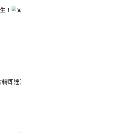
生！
右轉即達）