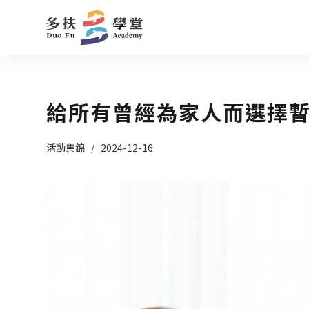
跳
至
主
要
內
給所有曾經為家人而選擇
容
活動集錦
2024-12-16