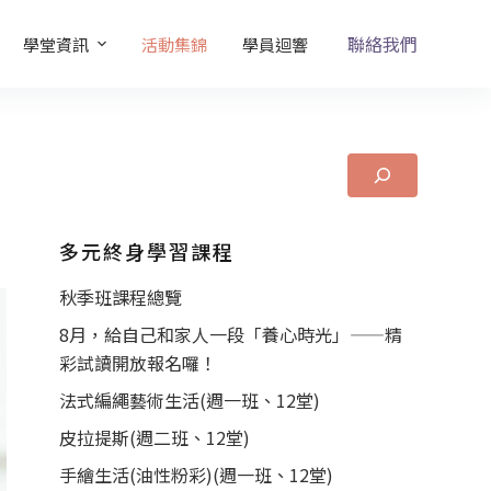
聯絡我們
學堂資訊
活動集錦
學員迴響
多元終身學習課程
秋季班課程總覽
8月，給自己和家人一段「養心時光」——精
彩試讀開放報名囉！
法式編繩藝術生活(週一班、12堂)
皮拉提斯(週二班、12堂)
手繪生活(油性粉彩)(週一班、12堂)