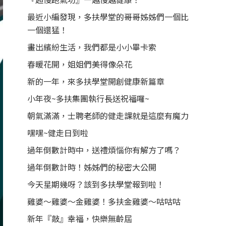
最近小編發現，多扶學堂的哥哥姊姊們一個比
一個還猛！
畫出繽紛生活，我們都是小小畢卡索
春暖花開，姐姐們美得像朵花
新的一年，來多扶學堂開創健康新篇章
小年夜~多扶集團執行長送祝福囉~
朝氣滿滿，士聘老師的健走課就是這麼有魔力
嘿嘿~健走日到啦
過年倒數計時中，送禮煩惱你有解方了嗎？
過年倒數計時！姊姊們的秘密大公開
今天星期幾呀？該到多扶學堂報到啦！
雞婆～雞婆～金雞婆！多扶金雞婆～咕咕咕
新年『敲』幸福，快樂無齡屆