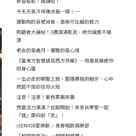
新姿翦影，開課啦！
今天天氣冷得像冰箱一樣！~~
運動時的哀號背後，是無可比擬的毅力
照顧者大補帖！3週滿滿乾貨，助你減壓不崩
潰
老去的是歲月，優雅的是心境
《當東方智慧遇見西方芳療》—用香氣療癒你
的身心靈
一生必走的朝聖之旅，跟隨媽祖的腳步，心中
燃起不熄的信仰火焰
注意！注意！紫色軍團來襲
想要活力滿滿？從腳開始！來多扶學堂一起
『健』康向前『走』！
iSENIOR愛樂齡 – 青春唱跳俱樂部
『超慢跑氣功』—越慢越健康！