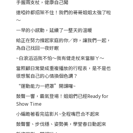
手握兩支杖，健康自己闖
連啞鈴都招架不住！我們的哥哥姐姐太強了啦
～
一早的小感動，延續了一整天的溫暖
給正在努力撐起家庭的你／妳，讓我們一起，
為自己找回一夜好眠
~白浪滔滔我不怕～我有健走杖來當腳ㄚ～
當照顧日常變成重複播放的行程表，是不是也
很想幫自己的心情換個色調？
“運動能力一把罩”開課囉~
鼓聲一響，霸氣登場！姐姐們已經Ready for
Show Time
小編跪著看完這影片~全程嘴巴合不起來
鼓聲響、步伐穩、姿勢美，學堂春日動起來