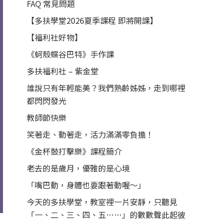
FAQ 常見問題
【多扶學堂2026夏季課程 即將開課】
【福利社好物】
《蚵殼蝶谷巴特》手作課
多扶福利社 – 紫金堂
誰說只有年輕能美？我們熟齡姊姊，走到哪裡
都閃閃發光
教師節快樂
笑著走、動著走，活力滿滿零負擔！
《金杯鼓打擊樂》課程簡介
老去的是歲月，優雅的是心境
「嘴巴動，身體也要跟著動喔～」
今天的多扶學堂，教室裡一片安靜，只聽見
「一、二、三、四、五……」的數數聲此起彼