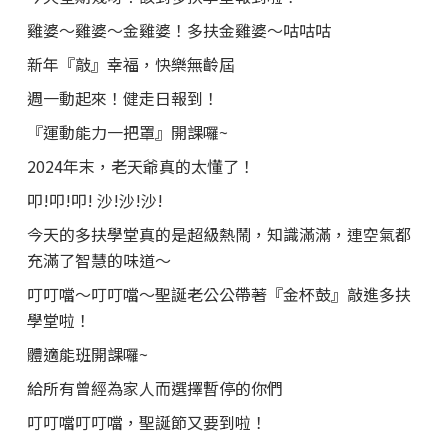
雞婆～雞婆～金雞婆！多扶金雞婆～咕咕咕
新年『敲』幸福，快樂無齡屆
週一動起來！健走日報到！
『運動能力一把罩』開課囉~
2024年末，老天爺真的太懂了！
叩!叩!叩! 沙!沙!沙!
今天的多扶學堂真的是超級熱鬧，知識滿滿，連空氣都
充滿了智慧的味道～
叮叮噹～叮叮噹～聖誕老公公帶著『金杯鼓』敲進多扶
學堂啦！
體適能班開課囉~
給所有曾經為家人而選擇暫停的你們
叮叮噹叮叮噹，聖誕節又要到啦！