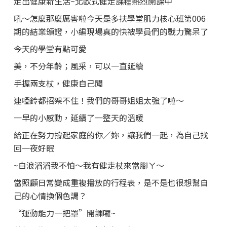
走出健康新生活~北歐式健走課程熱烈開課中
吼～怎麼那麼厲害啦今天是多扶學堂肌力核心班第006
期的結業頒證，小編現場真的快被學員們的戰力驚呆了
今天的學堂有點可愛
美，不分年齡；風采，可以一直延續
手握兩支杖，健康自己闖
連啞鈴都招架不住！我們的哥哥姐姐太強了啦～
一早的小感動，延續了一整天的溫暖
給正在努力撐起家庭的你／妳，讓我們一起，為自己找
回一夜好眠
~白浪滔滔我不怕～我有健走杖來當腳ㄚ～
當照顧日常變成重複播放的行程表，是不是也很想幫自
己的心情換個色調？
“運動能力一把罩”開課囉~