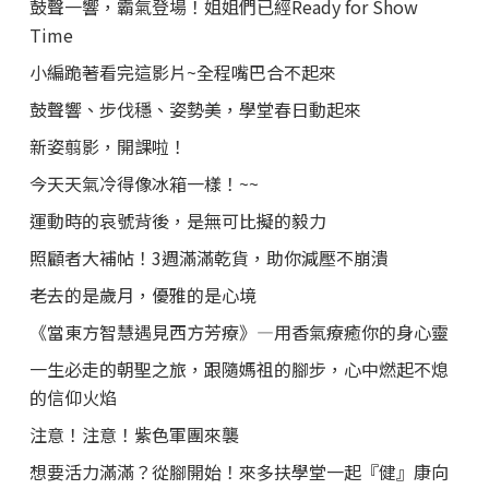
鼓聲一響，霸氣登場！姐姐們已經Ready for Show
Time
小編跪著看完這影片~全程嘴巴合不起來
鼓聲響、步伐穩、姿勢美，學堂春日動起來
新姿翦影，開課啦！
今天天氣冷得像冰箱一樣！~~
運動時的哀號背後，是無可比擬的毅力
照顧者大補帖！3週滿滿乾貨，助你減壓不崩潰
老去的是歲月，優雅的是心境
《當東方智慧遇見西方芳療》—用香氣療癒你的身心靈
一生必走的朝聖之旅，跟隨媽祖的腳步，心中燃起不熄
的信仰火焰
注意！注意！紫色軍團來襲
想要活力滿滿？從腳開始！來多扶學堂一起『健』康向