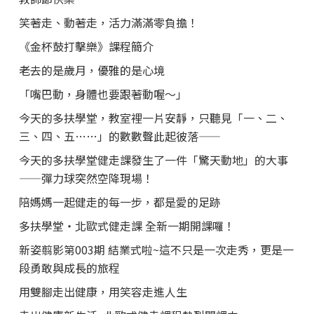
笑著走、動著走，活力滿滿零負擔！
《金杯鼓打擊樂》課程簡介
老去的是歲月，優雅的是心境
「嘴巴動，身體也要跟著動喔～」
今天的多扶學堂，教室裡一片安靜，只聽見「一、二、
三、四、五……」的數數聲此起彼落——
今天的多扶學堂健走課發生了一件「驚天動地」的大事
——彈力球突然空降現場！
陪媽媽一起健走的每一步，都是愛的足跡
多扶學堂・北歐式健走課 全新一期開課囉！
新姿翦影第003期 結業式啦~這不只是一次走秀，更是一
段勇敢與成長的旅程
用雙腳走出健康，用笑容走進人生