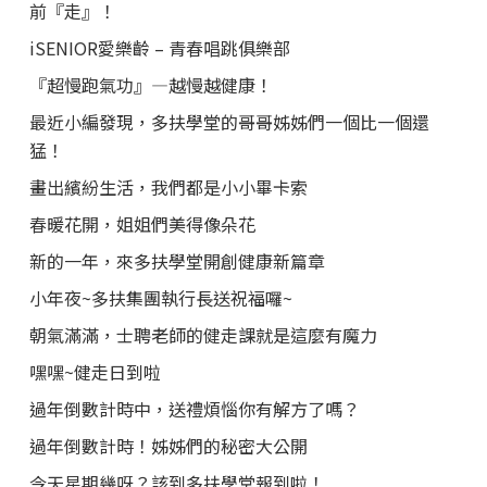
前『走』！
iSENIOR愛樂齡 – 青春唱跳俱樂部
『超慢跑氣功』—越慢越健康！
最近小編發現，多扶學堂的哥哥姊姊們一個比一個還
猛！
畫出繽紛生活，我們都是小小畢卡索
春暖花開，姐姐們美得像朵花
新的一年，來多扶學堂開創健康新篇章
小年夜~多扶集團執行長送祝福囉~
朝氣滿滿，士聘老師的健走課就是這麼有魔力
嘿嘿~健走日到啦
過年倒數計時中，送禮煩惱你有解方了嗎？
過年倒數計時！姊姊們的秘密大公開
今天星期幾呀？該到多扶學堂報到啦！