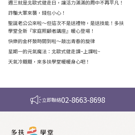
週三就是北歐式健走日，讓活力滿滿的周中不再平凡！
詐騙大軍來襲，錢包小心！
聖誕老公公來啦～但這次不是送禮物，是送技能！多扶
學堂全新『家庭照顧者講座』暖心登場！
快樂的金杯鼓時間到啦～敲出青春的旋律
星期一的元氣魔法：北歐式健走課~上課啦~
天氣冷颼颼，來多扶學堂暖暖身心吧！
02-8663-8698
立即聯絡