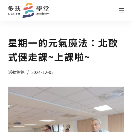
跳
至
主
要
星期一的元氣魔法：北歐
內
容
式健走課~上課啦~
活動集錦
2024-12-02