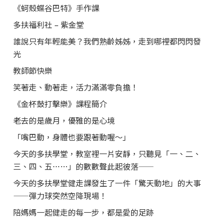
《蚵殼蝶谷巴特》手作課
多扶福利社 – 紫金堂
誰說只有年輕能美？我們熟齡姊姊，走到哪裡都閃閃發
光
教師節快樂
笑著走、動著走，活力滿滿零負擔！
《金杯鼓打擊樂》課程簡介
老去的是歲月，優雅的是心境
「嘴巴動，身體也要跟著動喔～」
今天的多扶學堂，教室裡一片安靜，只聽見「一、二、
三、四、五……」的數數聲此起彼落——
今天的多扶學堂健走課發生了一件「驚天動地」的大事
——彈力球突然空降現場！
陪媽媽一起健走的每一步，都是愛的足跡