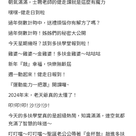
朝氣滿滿，士聘老師的健走課就是這麼有魔力
嘿嘿~健走日到啦
過年倒數計時中，送禮煩惱你有解方了嗎？
過年倒數計時！姊姊們的秘密大公開
今天星期幾呀？該到多扶學堂報到啦！
雞婆～雞婆～金雞婆！多扶金雞婆～咕咕咕
新年『敲』幸福，快樂無齡屆
週一動起來！健走日報到！
『運動能力一把罩』開課囉~
2024年末，老天爺真的太懂了！
叩!叩!叩! 沙!沙!沙!
今天的多扶學堂真的是超級熱鬧，知識滿滿，連空氣都
充滿了智慧的味道～
叮叮噹～叮叮噹～聖誕老公公帶著『金杯鼓』敲進多扶