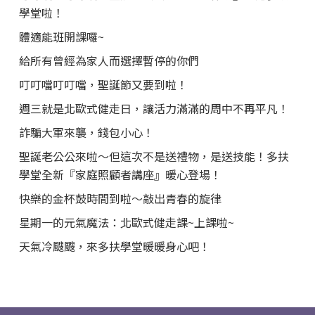
學堂啦！
體適能班開課囉~
給所有曾經為家人而選擇暫停的你們
叮叮噹叮叮噹，聖誕節又要到啦！
週三就是北歐式健走日，讓活力滿滿的周中不再平凡！
詐騙大軍來襲，錢包小心！
聖誕老公公來啦～但這次不是送禮物，是送技能！多扶
學堂全新『家庭照顧者講座』暖心登場！
快樂的金杯鼓時間到啦～敲出青春的旋律
星期一的元氣魔法：北歐式健走課~上課啦~
天氣冷颼颼，來多扶學堂暖暖身心吧！