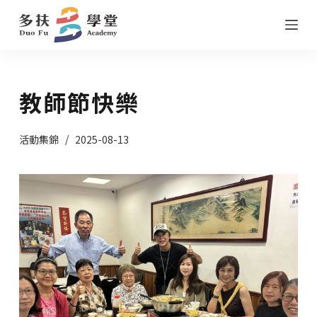
跳
至
主
要
教師節快樂
內
容
活動集錦
2025-08-13