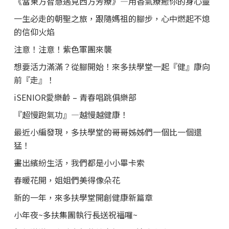
《當東方智慧遇見西方芳療》—用香氣療癒你的身心靈
一生必走的朝聖之旅，跟隨媽祖的腳步，心中燃起不熄
的信仰火焰
注意！注意！紫色軍團來襲
想要活力滿滿？從腳開始！來多扶學堂一起『健』康向
前『走』！
iSENIOR愛樂齡 – 青春唱跳俱樂部
『超慢跑氣功』—越慢越健康！
最近小編發現，多扶學堂的哥哥姊姊們一個比一個還
猛！
畫出繽紛生活，我們都是小小畢卡索
春暖花開，姐姐們美得像朵花
新的一年，來多扶學堂開創健康新篇章
小年夜~多扶集團執行長送祝福囉~