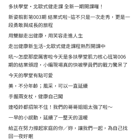
多扶學堂・北歐式健走課 全新一期開課囉！
新姿翦影第003期 結業式啦~這不只是一次走秀，更是一
段勇敢與成長的旅程
用雙腳走出健康，用笑容走進人生
走出健康新生活~北歐式健走課程熱烈開課中
吼～怎麼那麼厲害啦今天是多扶學堂肌力核心班第006
期的結業頒證，小編現場真的快被學員們的戰力驚呆了
今天的學堂有點可愛
美，不分年齡；風采，可以一直延續
手握兩支杖，健康自己闖
連啞鈴都招架不住！我們的哥哥姐姐太強了啦～
一早的小感動，延續了一整天的溫暖
給正在努力撐起家庭的你／妳，讓我們一起，為自己找
回一夜好眠