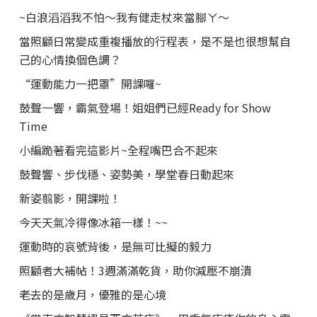
~白浪滔滔我不怕～我有健走杖來當腳ㄚ～
當照顧日常變成重複播放的行程表，是不是也很想幫自
己的心情換個色調？
“運動能力一把罩”開課囉~
鼓聲一響，霸氣登場！姐姐們已經Ready for Show
Time
小編跪著看完這影片~全程嘴巴合不起來
鼓聲響、步伐穩、姿勢美，學堂春日動起來
新姿翦影，開課啦！
今天天氣冷得像冰箱一樣！~~
運動時的哀號背後，是無可比擬的毅力
照顧者大補帖！3週滿滿乾貨，助你減壓不崩潰
老去的是歲月，優雅的是心境