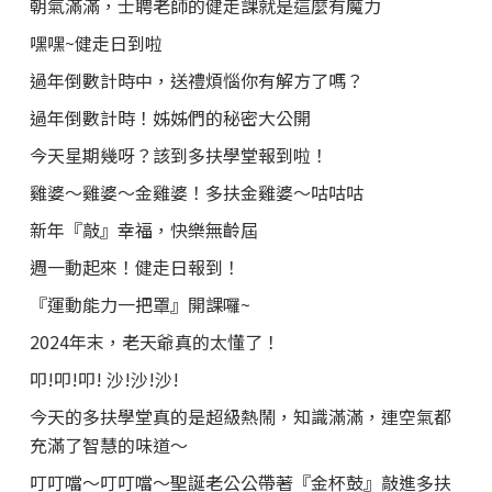
朝氣滿滿，士聘老師的健走課就是這麼有魔力
嘿嘿~健走日到啦
過年倒數計時中，送禮煩惱你有解方了嗎？
過年倒數計時！姊姊們的秘密大公開
今天星期幾呀？該到多扶學堂報到啦！
雞婆～雞婆～金雞婆！多扶金雞婆～咕咕咕
新年『敲』幸福，快樂無齡屆
週一動起來！健走日報到！
『運動能力一把罩』開課囉~
2024年末，老天爺真的太懂了！
叩!叩!叩! 沙!沙!沙!
今天的多扶學堂真的是超級熱鬧，知識滿滿，連空氣都
充滿了智慧的味道～
叮叮噹～叮叮噹～聖誕老公公帶著『金杯鼓』敲進多扶