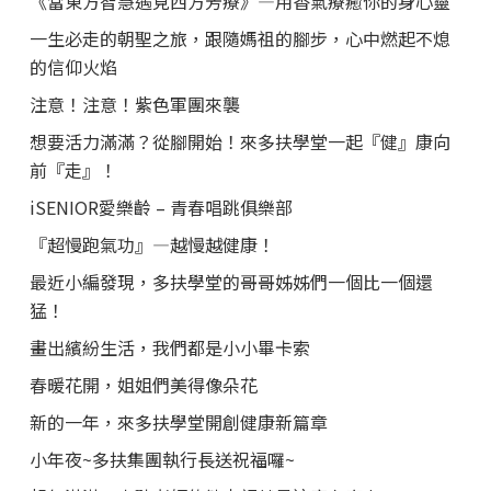
《當東方智慧遇見西方芳療》—用香氣療癒你的身心靈
一生必走的朝聖之旅，跟隨媽祖的腳步，心中燃起不熄
的信仰火焰
注意！注意！紫色軍團來襲
想要活力滿滿？從腳開始！來多扶學堂一起『健』康向
前『走』！
iSENIOR愛樂齡 – 青春唱跳俱樂部
『超慢跑氣功』—越慢越健康！
最近小編發現，多扶學堂的哥哥姊姊們一個比一個還
猛！
畫出繽紛生活，我們都是小小畢卡索
春暖花開，姐姐們美得像朵花
新的一年，來多扶學堂開創健康新篇章
小年夜~多扶集團執行長送祝福囉~