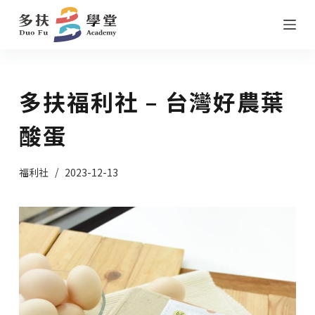
跳
至
主
要
多扶福利社 – 台灣好農葉
內
容
酸蛋
福利社
2023-12-13