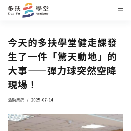
跳
至
主
要
今天的多扶學堂健走課發
內
容
生了一件「驚天動地」的
大事——彈力球突然空降
現場！
活動集錦
2025-07-14