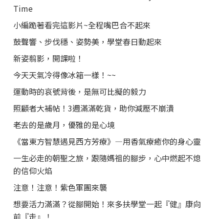
Time
小編跪著看完這影片~全程嘴巴合不起來
鼓聲響、步伐穩、姿勢美，學堂春日動起來
新姿翦影，開課啦！
今天天氣冷得像冰箱一樣！~~
運動時的哀號背後，是無可比擬的毅力
照顧者大補帖！3週滿滿乾貨，助你減壓不崩潰
老去的是歲月，優雅的是心境
《當東方智慧遇見西方芳療》—用香氣療癒你的身心靈
一生必走的朝聖之旅，跟隨媽祖的腳步，心中燃起不熄
的信仰火焰
注意！注意！紫色軍團來襲
想要活力滿滿？從腳開始！來多扶學堂一起『健』康向
前『走』！