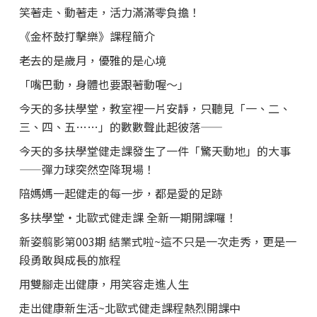
笑著走、動著走，活力滿滿零負擔！
《金杯鼓打擊樂》課程簡介
老去的是歲月，優雅的是心境
「嘴巴動，身體也要跟著動喔～」
今天的多扶學堂，教室裡一片安靜，只聽見「一、二、
三、四、五……」的數數聲此起彼落——
今天的多扶學堂健走課發生了一件「驚天動地」的大事
——彈力球突然空降現場！
陪媽媽一起健走的每一步，都是愛的足跡
多扶學堂・北歐式健走課 全新一期開課囉！
新姿翦影第003期 結業式啦~這不只是一次走秀，更是一
段勇敢與成長的旅程
用雙腳走出健康，用笑容走進人生
走出健康新生活~北歐式健走課程熱烈開課中