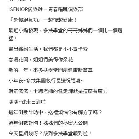
iSENIOR愛樂齡 – 青春唱跳俱樂部
『超慢跑氣功』—越慢越健康！
最近小編發現，多扶學堂的哥哥姊姊們一個比一個還
猛！
畫出繽紛生活，我們都是小小畢卡索
春暖花開，姐姐們美得像朵花
新的一年，來多扶學堂開創健康新篇章
小年夜~多扶集團執行長送祝福囉~
朝氣滿滿，士聘老師的健走課就是這麼有魔力
嘿嘿~健走日到啦
過年倒數計時中，送禮煩惱你有解方了嗎？
過年倒數計時！姊姊們的秘密大公開
今天星期幾呀？該到多扶學堂報到啦！