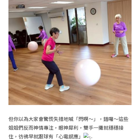
但你以為大家會驚慌失措地喊「閃啊～」，錯囉～這些
姐姐們反而神情專注，眼神犀利，雙手一攤就穩穩接
住，彷彿早就跟球有「心電感應」