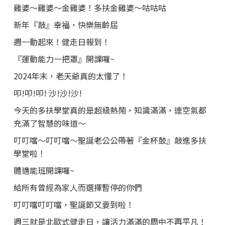
雞婆～雞婆～金雞婆！多扶金雞婆～咕咕咕
新年『敲』幸福，快樂無齡屆
週一動起來！健走日報到！
『運動能力一把罩』開課囉~
2024年末，老天爺真的太懂了！
叩!叩!叩! 沙!沙!沙!
今天的多扶學堂真的是超級熱鬧，知識滿滿，連空氣都
充滿了智慧的味道～
叮叮噹～叮叮噹～聖誕老公公帶著『金杯鼓』敲進多扶
學堂啦！
體適能班開課囉~
給所有曾經為家人而選擇暫停的你們
叮叮噹叮叮噹，聖誕節又要到啦！
週三就是北歐式健走日，讓活力滿滿的周中不再平凡！