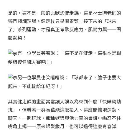
是的，這不是一般的北歐式健走課，這是林士聘老師的
獨門特訓現場。健走杖只是開胃菜，接下來的「球來
了」系列運動，才是真正考驗反應力、肌耐力與——團
體默契！
有一位學員笑著說：「這不是在健走，這根本是銀
髮版復健鐵人賽吧！」
另一位學員也笑嘻嘻說：「球都來了，膽子也要大
起來，不能輸給年紀呀！」
其實健走課的畫面常常讓人誤以為來到什麼「快樂幼幼
班」，但看著一群長輩能這麼投入、這麼開懷地運動、
聊天、一起玩球，那種歡樂與活力真的會讓小編忍不住
嘴角上揚——原來銀髮歲月，也可以過得這麼青春洋