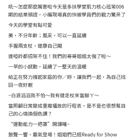
吼～怎麼那麼厲害啦今天是多扶學堂肌力核心班第006
期的結業頒證，小編現場真的快被學員們的戰力驚呆了
今天的學堂有點可愛
美，不分年齡；風采，可以一直延續
手握兩支杖，健康自己闖
連啞鈴都招架不住！我們的哥哥姐姐太強了啦～
一早的小感動，延續了一整天的溫暖
給正在努力撐起家庭的你／妳，讓我們一起，為自己找
回一夜好眠
~白浪滔滔我不怕～我有健走杖來當腳ㄚ～
當照顧日常變成重複播放的行程表，是不是也很想幫自
己的心情換個色調？
“運動能力一把罩”開課囉~
鼓聲一響，霸氣登場！姐姐們已經Ready for Show