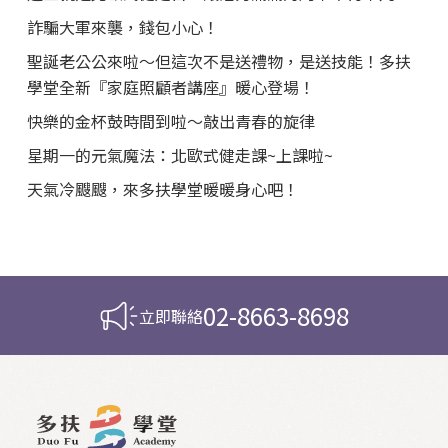
詐騙大軍來襲，錢包小心！
聖誕老公公來啦～但這次不是送禮物，是送技能！多扶
學堂全新『家庭照顧者講座』暖心登場！
快樂的金杯鼓時間到啦～敲出青春的旋律
星期一的元氣魔法：北歐式健走課~上課啦~
天氣冷颼颼，來多扶學堂暖暖身心吧！
02-8663-8698
立即聯絡