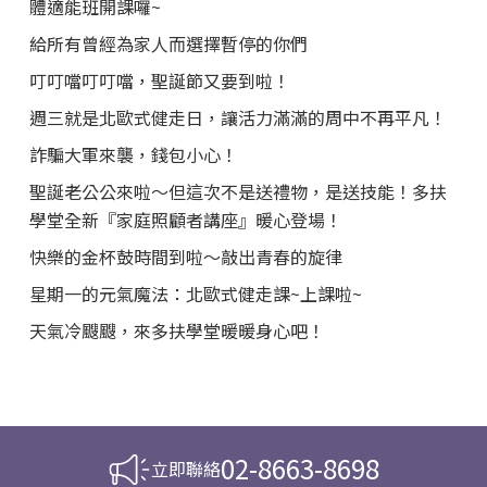
體適能班開課囉~
給所有曾經為家人而選擇暫停的你們
叮叮噹叮叮噹，聖誕節又要到啦！
週三就是北歐式健走日，讓活力滿滿的周中不再平凡！
詐騙大軍來襲，錢包小心！
聖誕老公公來啦～但這次不是送禮物，是送技能！多扶
學堂全新『家庭照顧者講座』暖心登場！
快樂的金杯鼓時間到啦～敲出青春的旋律
星期一的元氣魔法：北歐式健走課~上課啦~
天氣冷颼颼，來多扶學堂暖暖身心吧！
02-8663-8698
立即聯絡