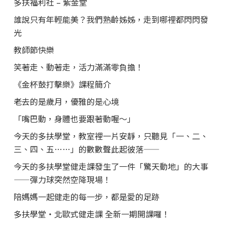
多扶福利社 – 紫金堂
誰說只有年輕能美？我們熟齡姊姊，走到哪裡都閃閃發
光
教師節快樂
笑著走、動著走，活力滿滿零負擔！
《金杯鼓打擊樂》課程簡介
老去的是歲月，優雅的是心境
「嘴巴動，身體也要跟著動喔～」
今天的多扶學堂，教室裡一片安靜，只聽見「一、二、
三、四、五……」的數數聲此起彼落——
今天的多扶學堂健走課發生了一件「驚天動地」的大事
——彈力球突然空降現場！
陪媽媽一起健走的每一步，都是愛的足跡
多扶學堂・北歐式健走課 全新一期開課囉！