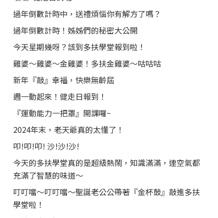
過年倒數計時中，送禮煩惱你有解方了嗎？
過年倒數計時！姊姊們的秘密大公開
今天星期幾呀？該到多扶學堂報到啦！
雞婆～雞婆～金雞婆！多扶金雞婆～咕咕咕
新年『敲』幸福，快樂無齡屆
週一動起來！健走日報到！
『運動能力一把罩』開課囉~
2024年末，老天爺真的太懂了！
叩!叩!叩! 沙!沙!沙!
今天的多扶學堂真的是超級熱鬧，知識滿滿，連空氣都
充滿了智慧的味道～
叮叮噹～叮叮噹～聖誕老公公帶著『金杯鼓』敲進多扶
學堂啦！