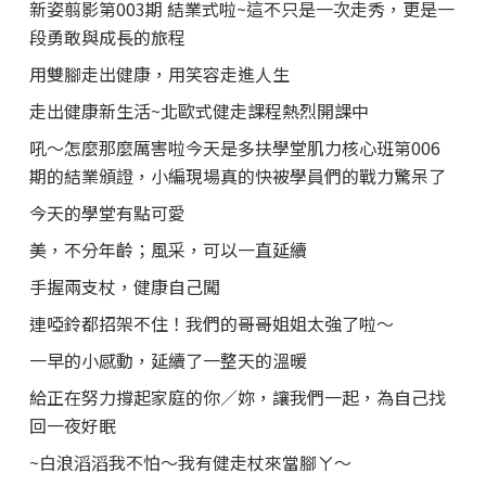
新姿翦影第003期 結業式啦~這不只是一次走秀，更是一
段勇敢與成長的旅程
用雙腳走出健康，用笑容走進人生
走出健康新生活~北歐式健走課程熱烈開課中
吼～怎麼那麼厲害啦今天是多扶學堂肌力核心班第006
期的結業頒證，小編現場真的快被學員們的戰力驚呆了
今天的學堂有點可愛
美，不分年齡；風采，可以一直延續
手握兩支杖，健康自己闖
連啞鈴都招架不住！我們的哥哥姐姐太強了啦～
一早的小感動，延續了一整天的溫暖
給正在努力撐起家庭的你／妳，讓我們一起，為自己找
回一夜好眠
~白浪滔滔我不怕～我有健走杖來當腳ㄚ～