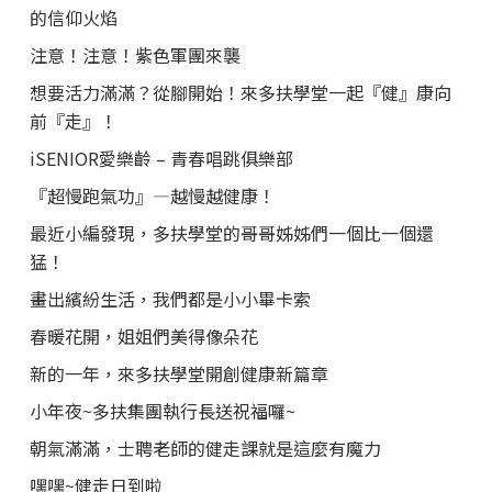
的信仰火焰
注意！注意！紫色軍團來襲
想要活力滿滿？從腳開始！來多扶學堂一起『健』康向
前『走』！
iSENIOR愛樂齡 – 青春唱跳俱樂部
『超慢跑氣功』—越慢越健康！
最近小編發現，多扶學堂的哥哥姊姊們一個比一個還
猛！
畫出繽紛生活，我們都是小小畢卡索
春暖花開，姐姐們美得像朵花
新的一年，來多扶學堂開創健康新篇章
小年夜~多扶集團執行長送祝福囉~
朝氣滿滿，士聘老師的健走課就是這麼有魔力
嘿嘿~健走日到啦