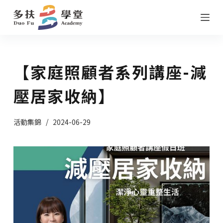
跳
至
主
要
【家庭照顧者系列講座-減
內
容
壓居家收納】
活動集錦
2024-06-29