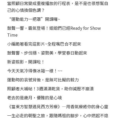
當照顧日常變成重複播放的行程表，是不是也很想幫自
己的心情換個色調？
“運動能力一把罩”開課囉~
鼓聲一響，霸氣登場！姐姐們已經Ready for Show
Time
小編跪著看完這影片~全程嘴巴合不起來
鼓聲響、步伐穩、姿勢美，學堂春日動起來
新姿翦影，開課啦！
今天天氣冷得像冰箱一樣！~~
運動時的哀號背後，是無可比擬的毅力
照顧者大補帖！3週滿滿乾貨，助你減壓不崩潰
老去的是歲月，優雅的是心境
《當東方智慧遇見西方芳療》—用香氣療癒你的身心靈
一生必走的朝聖之旅，跟隨媽祖的腳步，心中燃起不熄