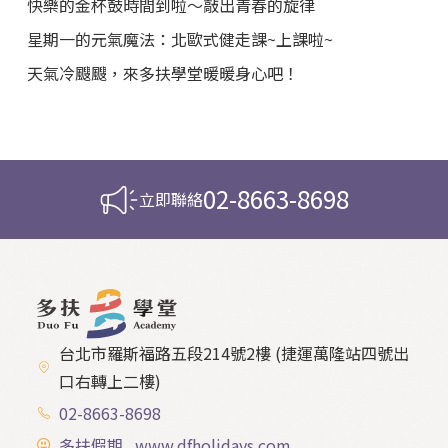
快樂的金杯鼓時間到啦～敲出青春的旋律
星期一的元氣魔法：北歐式健走課~上課啦~
天氣冷颼颼，來多扶學堂暖暖身心吧！
02-8663-8698
立即聯絡
台北市羅斯福路五段214號2樓 (捷運萬隆站四號出
口右轉上二樓)
02-8663-8698
多扶假期 www.dfholidays.com