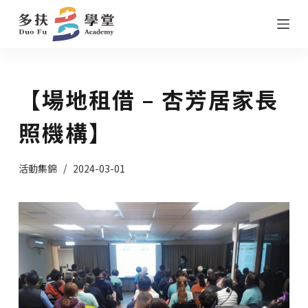
跳
至
主
要
【場地租借 – 杏芳居家長
內
容
照機構】
活動集錦
2024-03-01