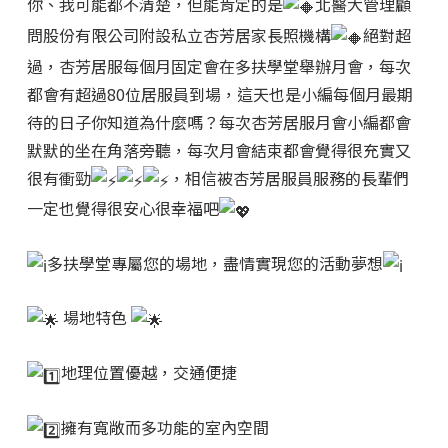
你、我可能都不清楚，但能肯定的是
北醫大管理顧
問股份有限公司附設私立杏芳居家長照機構
絕對超
過，杏芳居服每個月固定會在多扶學堂舉辦月會，每次
都會有超過80位居服員到場，這天也是小編每個月最期
待的日子你知道為什麼嗎？每次杏芳居服月會小編都會
默默的坐在角落旁聽，每次月會結束都會覺得很充實又
很有衝勁
，相信被杏芳居服員服務的長輩們
一定也覺得很安心很幸福吧
多扶學堂專屬您的場地，盡情實現您的活動夢想
場地特色
地理位置優越，交通便捷
擁有寬敞而多功能的室內空間