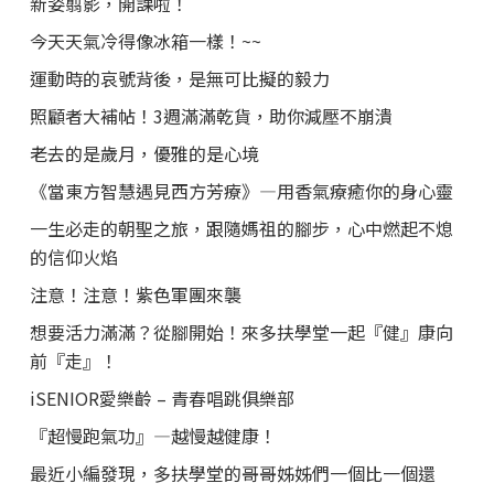
新姿翦影，開課啦！
今天天氣冷得像冰箱一樣！~~
運動時的哀號背後，是無可比擬的毅力
照顧者大補帖！3週滿滿乾貨，助你減壓不崩潰
老去的是歲月，優雅的是心境
《當東方智慧遇見西方芳療》—用香氣療癒你的身心靈
一生必走的朝聖之旅，跟隨媽祖的腳步，心中燃起不熄
的信仰火焰
注意！注意！紫色軍團來襲
想要活力滿滿？從腳開始！來多扶學堂一起『健』康向
前『走』！
iSENIOR愛樂齡 – 青春唱跳俱樂部
『超慢跑氣功』—越慢越健康！
最近小編發現，多扶學堂的哥哥姊姊們一個比一個還