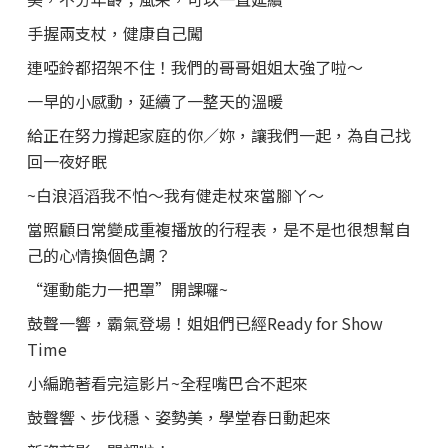
手握兩支杖，健康自己闖
連啞鈴都招架不住！我們的哥哥姐姐太強了啦～
一早的小感動，延續了一整天的溫暖
給正在努力撐起家庭的你／妳，讓我們一起，為自己找
回一夜好眠
~白浪滔滔我不怕～我有健走杖來當腳ㄚ～
當照顧日常變成重複播放的行程表，是不是也很想幫自
己的心情換個色調？
“運動能力一把罩”開課囉~
鼓聲一響，霸氣登場！姐姐們已經Ready for Show
Time
小編跪著看完這影片~全程嘴巴合不起來
鼓聲響、步伐穩、姿勢美，學堂春日動起來