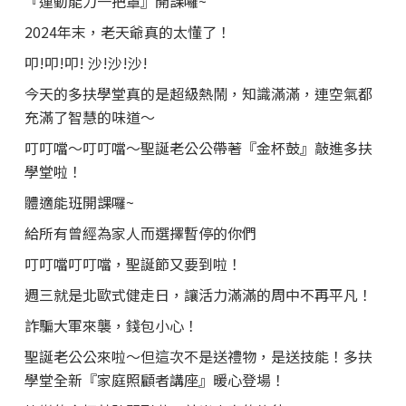
『運動能力一把罩』開課囉~
2024年末，老天爺真的太懂了！
叩!叩!叩! 沙!沙!沙!
今天的多扶學堂真的是超級熱鬧，知識滿滿，連空氣都
充滿了智慧的味道～
叮叮噹～叮叮噹～聖誕老公公帶著『金杯鼓』敲進多扶
學堂啦！
體適能班開課囉~
給所有曾經為家人而選擇暫停的你們
叮叮噹叮叮噹，聖誕節又要到啦！
週三就是北歐式健走日，讓活力滿滿的周中不再平凡！
詐騙大軍來襲，錢包小心！
聖誕老公公來啦～但這次不是送禮物，是送技能！多扶
學堂全新『家庭照顧者講座』暖心登場！