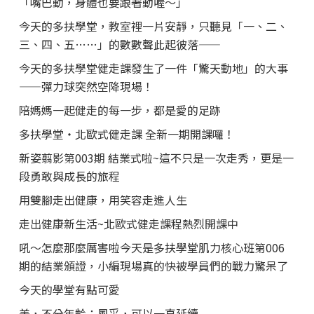
「嘴巴動，身體也要跟著動喔～」
今天的多扶學堂，教室裡一片安靜，只聽見「一、二、
三、四、五……」的數數聲此起彼落——
今天的多扶學堂健走課發生了一件「驚天動地」的大事
——彈力球突然空降現場！
陪媽媽一起健走的每一步，都是愛的足跡
多扶學堂・北歐式健走課 全新一期開課囉！
新姿翦影第003期 結業式啦~這不只是一次走秀，更是一
段勇敢與成長的旅程
用雙腳走出健康，用笑容走進人生
走出健康新生活~北歐式健走課程熱烈開課中
吼～怎麼那麼厲害啦今天是多扶學堂肌力核心班第006
期的結業頒證，小編現場真的快被學員們的戰力驚呆了
今天的學堂有點可愛
美，不分年齡；風采，可以一直延續