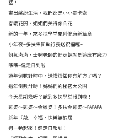
猛！
畫出繽紛生活，我們都是小小畢卡索
春暖花開，姐姐們美得像朵花
新的一年，來多扶學堂開創健康新篇章
小年夜~多扶集團執行長送祝福囉~
朝氣滿滿，士聘老師的健走課就是這麼有魔力
嘿嘿~健走日到啦
過年倒數計時中，送禮煩惱你有解方了嗎？
過年倒數計時！姊姊們的秘密大公開
今天星期幾呀？該到多扶學堂報到啦！
雞婆～雞婆～金雞婆！多扶金雞婆～咕咕咕
新年『敲』幸福，快樂無齡屆
週一動起來！健走日報到！