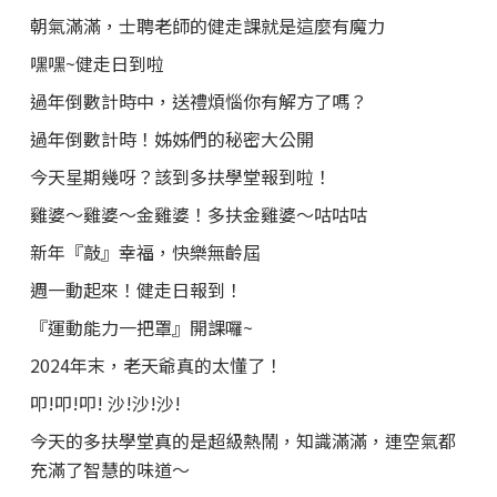
朝氣滿滿，士聘老師的健走課就是這麼有魔力
嘿嘿~健走日到啦
過年倒數計時中，送禮煩惱你有解方了嗎？
過年倒數計時！姊姊們的秘密大公開
今天星期幾呀？該到多扶學堂報到啦！
雞婆～雞婆～金雞婆！多扶金雞婆～咕咕咕
新年『敲』幸福，快樂無齡屆
週一動起來！健走日報到！
『運動能力一把罩』開課囉~
2024年末，老天爺真的太懂了！
叩!叩!叩! 沙!沙!沙!
今天的多扶學堂真的是超級熱鬧，知識滿滿，連空氣都
充滿了智慧的味道～