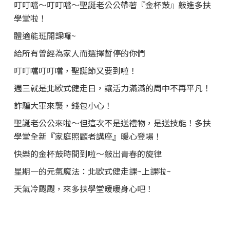
叮叮噹～叮叮噹～聖誕老公公帶著『金杯鼓』敲進多扶
學堂啦！
體適能班開課囉~
給所有曾經為家人而選擇暫停的你們
叮叮噹叮叮噹，聖誕節又要到啦！
週三就是北歐式健走日，讓活力滿滿的周中不再平凡！
詐騙大軍來襲，錢包小心！
聖誕老公公來啦～但這次不是送禮物，是送技能！多扶
學堂全新『家庭照顧者講座』暖心登場！
快樂的金杯鼓時間到啦～敲出青春的旋律
星期一的元氣魔法：北歐式健走課~上課啦~
天氣冷颼颼，來多扶學堂暖暖身心吧！