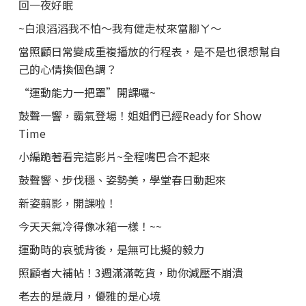
回一夜好眠
~白浪滔滔我不怕～我有健走杖來當腳ㄚ～
當照顧日常變成重複播放的行程表，是不是也很想幫自
己的心情換個色調？
“運動能力一把罩”開課囉~
鼓聲一響，霸氣登場！姐姐們已經Ready for Show
Time
小編跪著看完這影片~全程嘴巴合不起來
鼓聲響、步伐穩、姿勢美，學堂春日動起來
新姿翦影，開課啦！
今天天氣冷得像冰箱一樣！~~
運動時的哀號背後，是無可比擬的毅力
照顧者大補帖！3週滿滿乾貨，助你減壓不崩潰
老去的是歲月，優雅的是心境