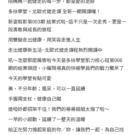
陪媽媽一起健走的每一步，都是愛的足跡
多扶學堂・北歐式健走課 全新一期開課囉！
新姿翦影第003期 結業式啦~這不只是一次走秀，更是一
段勇敢與成長的旅程
用雙腳走出健康，用笑容走進人生
走出健康新生活~北歐式健走課程熱烈開課中
吼～怎麼那麼厲害啦今天是多扶學堂肌力核心班第006
期的結業頒證，小編現場真的快被學員們的戰力驚呆了
今天的學堂有點可愛
美，不分年齡；風采，可以一直延續
手握兩支杖，健康自己闖
連啞鈴都招架不住！我們的哥哥姐姐太強了啦～
一早的小感動，延續了一整天的溫暖
給正在努力撐起家庭的你／妳，讓我們一起，為自己找