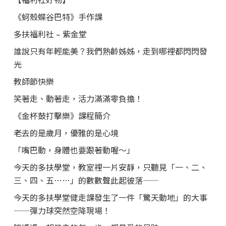
《蚵殼蝶谷巴特》手作課
多扶福利社 – 紫金堂
誰說只有年輕能美？我們熟齡姊姊，走到哪裡都閃閃發
光
教師節快樂
笑著走、動著走，活力滿滿零負擔！
《金杯鼓打擊樂》課程簡介
老去的是歲月，優雅的是心境
「嘴巴動，身體也要跟著動喔～」
今天的多扶學堂，教室裡一片安靜，只聽見「一、二、
三、四、五……」的數數聲此起彼落——
今天的多扶學堂健走課發生了一件「驚天動地」的大事
——彈力球突然空降現場！