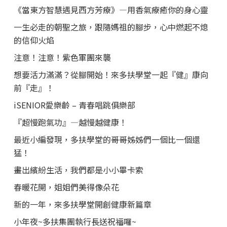
《當東方智慧遇見西方芳療》—用香氣療癒你的身心靈
一生必走的朝聖之旅，跟隨媽祖的腳步，心中燃起不熄
的信仰火焰
注意！注意！紫色軍團來襲
想要活力滿滿？從腳開始！來多扶學堂一起『健』康向
前『走』！
iSENIOR愛樂齡 – 青春唱跳俱樂部
『超慢跑氣功』—越慢越健康！
最近小編發現，多扶學堂的哥哥姊姊們一個比一個還
猛！
畫出繽紛生活，我們都是小小畢卡索
春暖花開，姐姐們美得像朵花
新的一年，來多扶學堂開創健康新篇章
小年夜~多扶集團執行長送祝福囉~