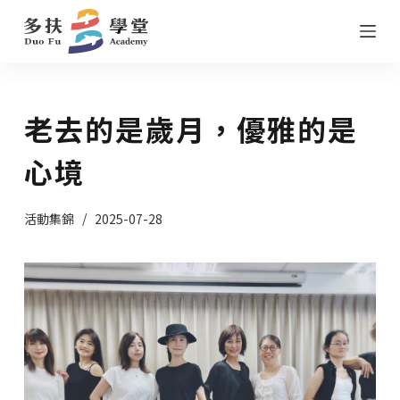
跳
至
主
要
老去的是歲月，優雅的是
內
容
心境
活動集錦
2025-07-28