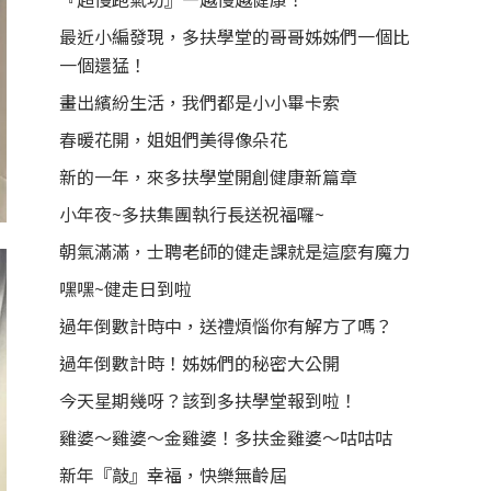
最近小編發現，多扶學堂的哥哥姊姊們一個比
一個還猛！
畫出繽紛生活，我們都是小小畢卡索
春暖花開，姐姐們美得像朵花
新的一年，來多扶學堂開創健康新篇章
小年夜~多扶集團執行長送祝福囉~
朝氣滿滿，士聘老師的健走課就是這麼有魔力
嘿嘿~健走日到啦
過年倒數計時中，送禮煩惱你有解方了嗎？
過年倒數計時！姊姊們的秘密大公開
今天星期幾呀？該到多扶學堂報到啦！
雞婆～雞婆～金雞婆！多扶金雞婆～咕咕咕
新年『敲』幸福，快樂無齡屆