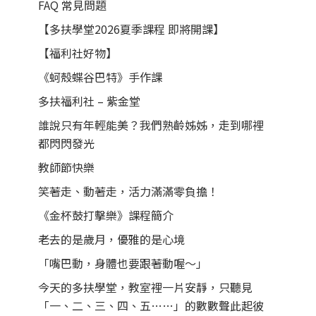
FAQ 常見問題
【多扶學堂2026夏季課程 即將開課】
【福利社好物】
《蚵殼蝶谷巴特》手作課
多扶福利社 – 紫金堂
誰說只有年輕能美？我們熟齡姊姊，走到哪裡
都閃閃發光
教師節快樂
笑著走、動著走，活力滿滿零負擔！
《金杯鼓打擊樂》課程簡介
老去的是歲月，優雅的是心境
「嘴巴動，身體也要跟著動喔～」
今天的多扶學堂，教室裡一片安靜，只聽見
「一、二、三、四、五……」的數數聲此起彼