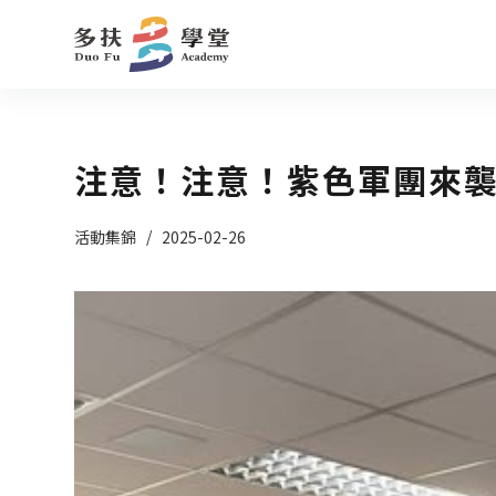
跳
至
主
要
內
注意！注意！紫色軍團來
容
活動集錦
2025-02-26