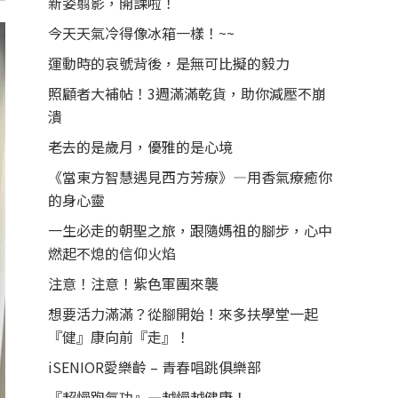
新姿翦影，開課啦！
今天天氣冷得像冰箱一樣！~~
運動時的哀號背後，是無可比擬的毅力
照顧者大補帖！3週滿滿乾貨，助你減壓不崩
潰
老去的是歲月，優雅的是心境
《當東方智慧遇見西方芳療》—用香氣療癒你
的身心靈
一生必走的朝聖之旅，跟隨媽祖的腳步，心中
燃起不熄的信仰火焰
注意！注意！紫色軍團來襲
想要活力滿滿？從腳開始！來多扶學堂一起
『健』康向前『走』！
iSENIOR愛樂齡 – 青春唱跳俱樂部
『超慢跑氣功』—越慢越健康！