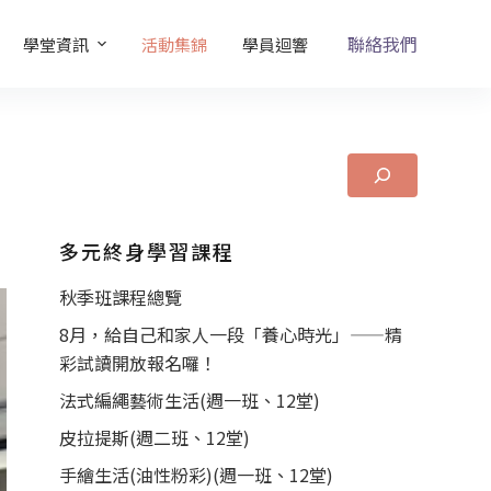
聯絡我們
學堂資訊
活動集錦
學員迴響
多元終身學習課程
秋季班課程總覽
8月，給自己和家人一段「養心時光」——精
彩試讀開放報名囉！
法式編繩藝術生活(週一班、12堂)
皮拉提斯(週二班、12堂)
手繪生活(油性粉彩)(週一班、12堂)