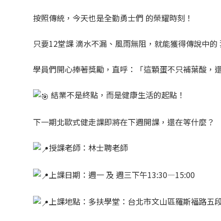
按照傳統，今天也是全勤勇士們 的榮耀時刻！
只要12堂課 滴水不漏、風雨無阻，就能獲得傳說中的
學員們開心捧著獎勵，直呼：「這顆蛋不只補葉酸，
結業不是終點，而是健康生活的起點！
下一期北歐式健走課即將在下週開課，還在等什麼？
授課老師：林士聘老師
上課日期：週一 及 週三下午13:30—15:00
上課地點：多扶學堂：台北市文山區羅斯福路五段2