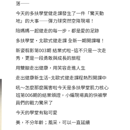
落——
今天的多扶學堂健走課發生了一件「驚天動
地」的大事——彈力球突然空降現場！
陪媽媽一起健走的每一步，都是愛的足跡
多扶學堂・北歐式健走課 全新一期開課囉！
新姿翦影第003期 結業式啦~這不只是一次走
秀，更是一段勇敢與成長的旅程
用雙腳走出健康，用笑容走進人生
走出健康新生活~北歐式健走課程熱烈開課中
吼～怎麼那麼厲害啦今天是多扶學堂肌力核心
班第006期的結業頒證，小編現場真的快被學
員們的戰力驚呆了
今天的學堂有點可愛
美，不分年齡；風采，可以一直延續