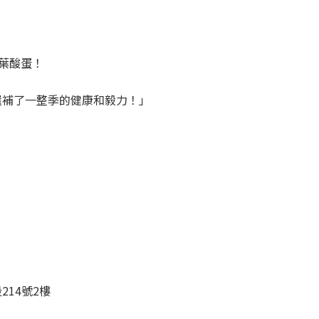
 葉酸蛋！
還補了一整季的健康和毅力！」
14號2樓