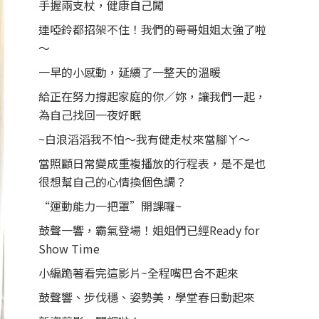
手握兩支杖，健康自己闖
連啞鈴都招架不住！我們的哥哥姐姐太強了啦
～
一早的小感動，延續了一整天的溫暖
給正在努力撐起家庭的你／妳，讓我們一起，
為自己找回一夜好眠
~白浪滔滔我不怕～我有健走杖來當腳ㄚ～
當照顧日常變成重複播放的行程表，是不是也
很想幫自己的心情換個色調？
“運動能力一把罩”開課囉~
鼓聲一響，霸氣登場！姐姐們已經Ready for
Show Time
小編跪著看完這影片~全程嘴巴合不起來
鼓聲響、步伐穩、姿勢美，學堂春日動起來